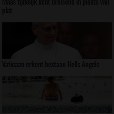
Maas tijdelijk licht bruisend in plaats van
plat
Vaticaan erkent bestaan Hells Angels