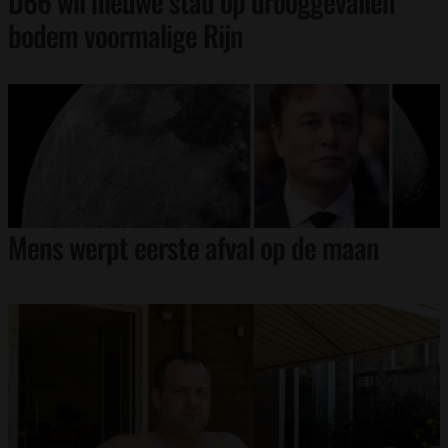
D66 wil nieuwe stad op drooggevallen
bodem voormalige Rijn
Mens werpt eerste afval op de maan