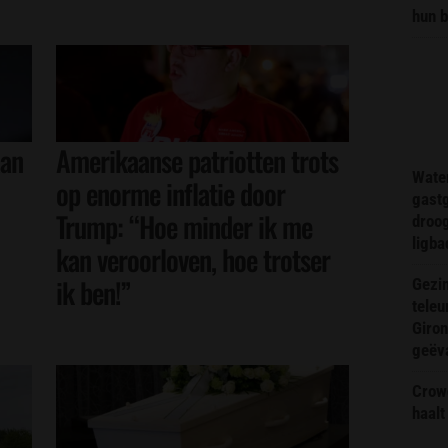
hun 
aan
Amerikaanse patriotten trots
Wate
op enorme inflatie door
gast
Trump: “Hoe minder ik me
droog
ligba
kan veroorloven, hoe trotser
ik ben!”
Gezin
teleu
Giron
geëv
Crow
haalt