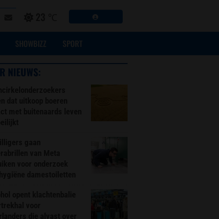
23 ℃
SHOWBIZZ
SPORT
R NIEUWS:
ncirkelonderzoekers
n dat uitkoop boeren
ct met buitenaards leven
ilijkt
illigers gaan
rabrillen van Meta
uiken voor onderzoek
hygiëne damestoiletten
hol opent klachtenbalie
rtrekhal voor
landers die alvast over