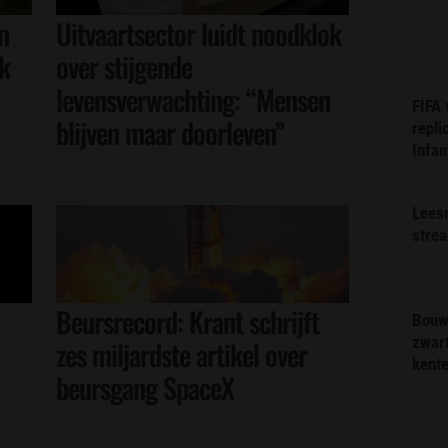
n
Uitvaartsector luidt noodklok
ik
over stijgende
levensverwachting: “Mensen
FIFA
blijven maar doorleven”
repli
Infan
Lees
stre
Beursrecord: Krant schrijft
Bouw
zwar
zes miljardste artikel over
kent
beursgang SpaceX