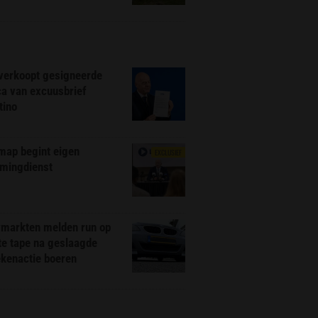
 verkoopt gesigneerde
ca van excuusbrief
tino
map begint eigen
EXCLUSIEF
amingdienst
markten melden run op
te tape na geslaagde
ekenactie boeren