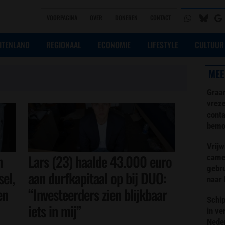
VOORPAGINA
OVER
DONEREN
CONTACT
ITENLAND
REGIONAAL
ECONOMIE
LIFESTYLE
CULTUUR
MEE
Graa
vreze
conta
bemoe
Vrijw
n
Lars (23) haalde 43.000 euro
came
gebr
el,
aan durfkapitaal op bij DUO:
naar 
en
“Investeerders zien blijkbaar
Schip
iets in mij”
in ve
Neder