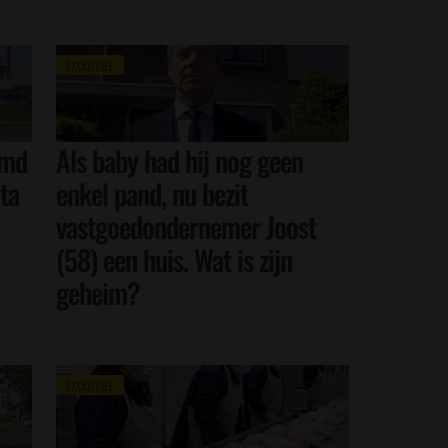
EXCLUSIEF
emd
Als baby had hij nog geen
ta
enkel pand, nu bezit
vastgoedondernemer Joost
(58) een huis. Wat is zijn
geheim?
EXCLUSIEF