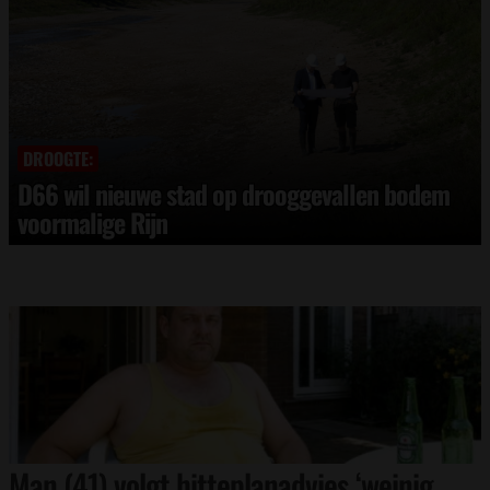
DROOGTE:
D66 wil nieuwe stad op drooggevallen bodem
voormalige Rijn
Man (41) volgt hitteplanadvies ‘weinig