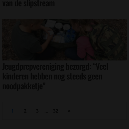
van de slipstream
Jeugdprepvereniging bezorgd: “Veel
kinderen hebben nog steeds geen
noodpakketje”
1
2
3
…
32
»