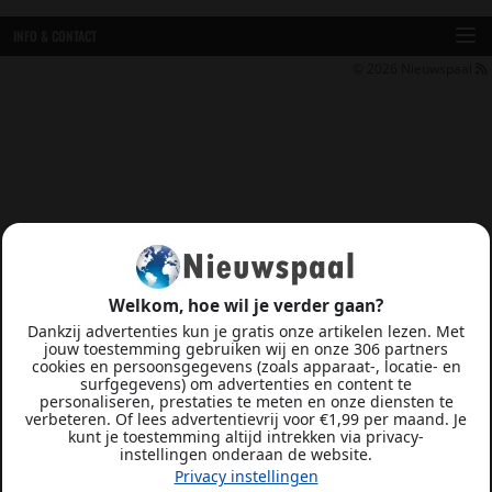
INFO & CONTACT
© 2026
Nieuwspaal
Welkom, hoe wil je verder gaan?
Dankzij advertenties kun je gratis onze artikelen lezen. Met
jouw toestemming gebruiken wij en onze 306 partners
cookies en persoonsgegevens (zoals apparaat-, locatie- en
surfgegevens) om advertenties en content te
personaliseren, prestaties te meten en onze diensten te
verbeteren. Of lees advertentievrij voor €1,99 per maand. Je
kunt je toestemming altijd intrekken via privacy-
instellingen onderaan de website.
Privacy instellingen