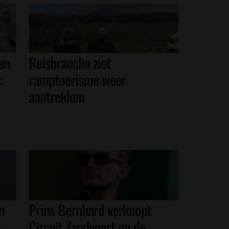
en
Reisbranche ziet
:
ramptoerisme weer
aantrekken
n
Prins Bernhard verkoopt
u
Circuit Zandvoort nu de