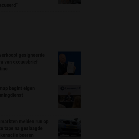
acueerd”
 verkoopt gesigneerde
ca van excuusbrief
tino
map begint eigen
amingdienst
markten melden run op
te tape na geslaagde
ekenactie boeren