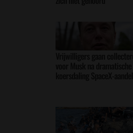
zich niet gehoord
Vrijwilligers gaan collecte
voor Musk na dramatische
koersdaling SpaceX-aande