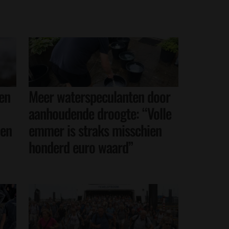
ren
Meer waterspeculanten door
aanhoudende droogte: “Volle
len
emmer is straks misschien
honderd euro waard”