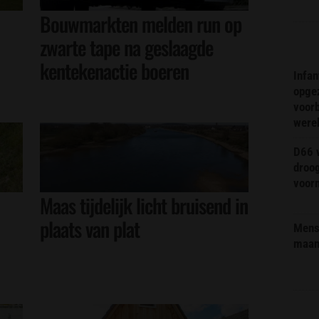
Bouwmarkten melden run op
zwarte tape na geslaagde
kentekenactie boeren
Infa
opge
voorb
were
D66 w
droo
voorm
Maas tijdelijk licht bruisend in
plaats van plat
Mens 
maa