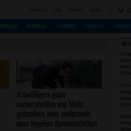
VOORPAGINA
OVER
DONEREN
CONTACT
ITENLAND
REGIONAAL
ECONOMIE
LIFESTYLE
CULTUUR
MEE
Schip
in ve
Neder
hun 
Wate
Vrijwilligers gaan
gast
droog
camerabrillen van Meta
ligba
gebruiken voor onderzoek
Gezin
naar hygiëne damestoiletten
teleu
Giron