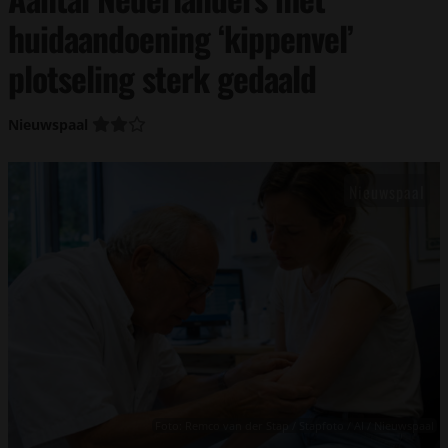
huidaandoening ‘kippenvel’
plotseling sterk gedaald
Nieuwspaal
Foto: Remco van der Stap / Stapfoto / AI / Nieuwspaal