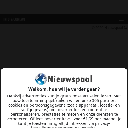
INFO & CONTACT
© 2026
Nieuwspaal
Welkom, hoe wil je verder gaan?
Dankzij advertenties kun je gratis onze artikelen lezen. Met
jouw toestemming gebruiken wij en onze 306 partners
cookies en persoonsgegevens (zoals apparaat-, locatie- en
surfgegevens) om advertenties en content te
personaliseren, prestaties te meten en onze diensten te
verbeteren. Of lees advertentievrij voor €1,99 per maand. Je
kunt je toestemming altijd intrekken via privacy-
instellingen onderaan de website.