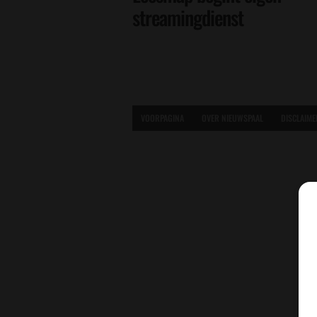
streamingdienst
VOORPAGINA
OVER NIEUWSPAAL
DISCLAIME