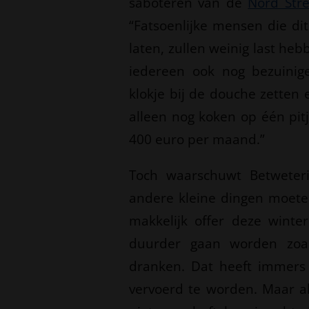
saboteren van de
Nord Str
“Fatsoenlijke mensen die di
laten, zullen weinig last h
iedereen ook nog bezuini
klokje bij de douche zetten
alleen nog koken op één pitj
400 euro per maand.”
Toch waarschuwt Betweter
andere kleine dingen moeten
makkelijk offer deze winte
duurder gaan worden zoals
dranken. Dat heeft immers
vervoerd te worden. Maar al