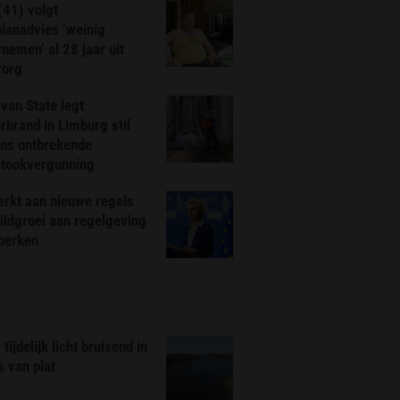
(41) volgt
planadvies ‘weinig
nemen’ al 28 jaar uit
zorg
van State legt
rbrand in Limburg stil
ns ontbrekende
stookvergunning
rkt aan nieuwe regels
ldgroei aan regelgeving
eperken
tijdelijk licht bruisend in
s van plat