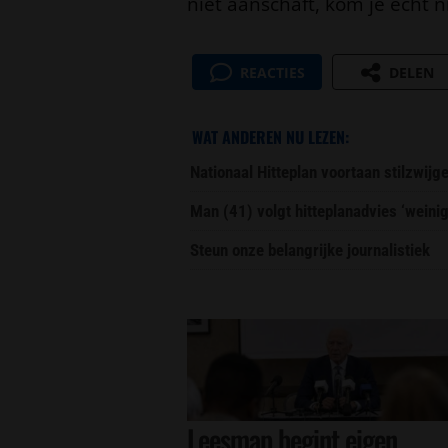
niet aanschaft, kom je echt n
REACTIES
DELEN
WAT ANDEREN NU LEZEN:
Nationaal Hitteplan voortaan stilzwijg
Man (41) volgt hitteplanadvies ‘weini
Steun onze belangrijke journalistiek
Leesmap begint eigen