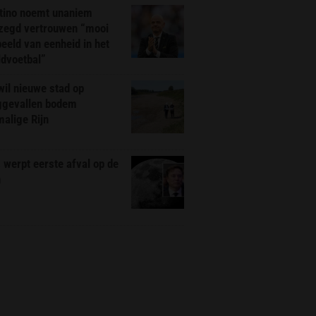
ntino noemt unaniem
zegd vertrouwen “mooi
eeld van eenheid in het
ldvoetbal”
il nieuwe stad op
ggevallen bodem
alige Rijn
werpt eerste afval op de
n