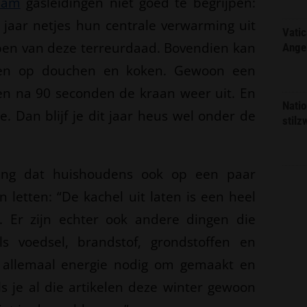
eam
gasleidingen niet goed te begrijpen:
t jaar netjes hun centrale verwarming uit
Vatic
ebben van deze terreurdaad. Bovendien kan
Ange
gen op douchen en koken. Gewoon een
 en na 90 seconden de kraan weer uit. En
Natio
e. Dan blijf je dit jaar heus wel onder de
stilz
ing dat huishoudens ook op een paar
 letten: “De kachel uit laten is een heel
r. Er zijn echter ook andere dingen die
 voedsel, brandstof, grondstoffen en
 allemaal energie nodig om gemaakt en
s je al die artikelen deze winter gewoon