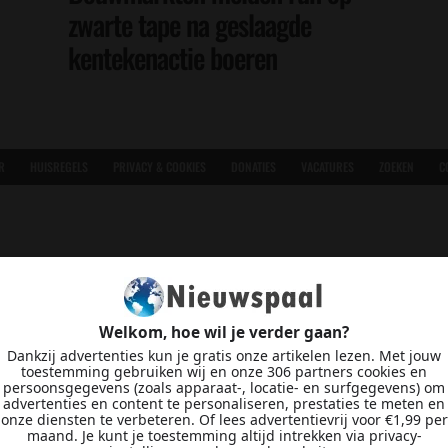
zwarte tape na geslaagde
kentekenactie boeren
R
HUISREGELS
PRIVACY & COOKIES
DONATIES
VACATURES
ZOEKEN
C
Welkom, hoe wil je verder gaan?
Dankzij advertenties kun je gratis onze artikelen lezen. Met jouw
toestemming gebruiken wij en onze 306 partners cookies en
persoonsgegevens (zoals apparaat-, locatie- en surfgegevens) om
advertenties en content te personaliseren, prestaties te meten en
onze diensten te verbeteren. Of lees advertentievrij voor €1,99 per
maand. Je kunt je toestemming altijd intrekken via privacy-