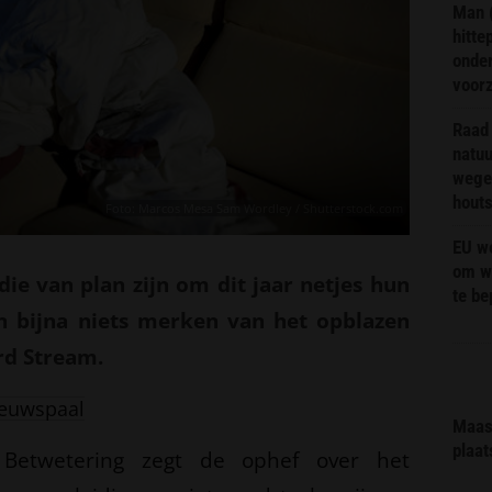
Man 
hitte
onder
voor
Raad 
natuu
wege
hout
Foto: Marcos Mesa Sam Wordley / Shutterstock.com
EU we
om wi
e van plan zijn om dit jaar netjes hun
te b
aan bijna niets merken van het opblazen
rd Stream.
euwspaal
Maas 
plaat
 Betwetering zegt de ophef over het