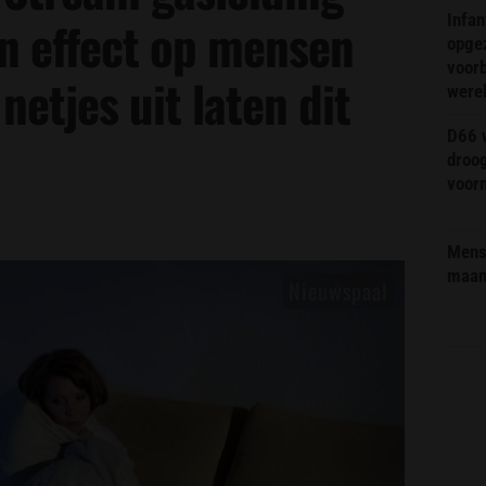
Infa
en effect op mensen
opge
voorb
netjes uit laten dit
were
D66 w
droo
voorm
Mens 
maa