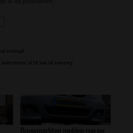
iet in de problemen.”
end verlengd
g ondernemen’ al 28 jaar uit voorzorg
Bouwmarkten melden run op