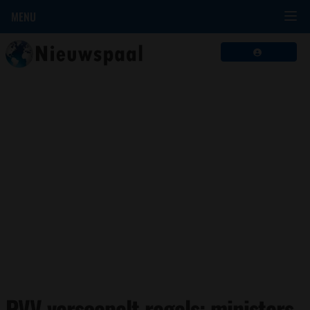
MENU
PVV versoepelt regels: ministers