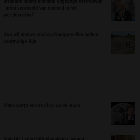
Infantino noemt unaniem opgezegd vertrouwen
“mooi voorbeeld van eenheid in het
wereldvoetbal”
D66 wil nieuwe stad op drooggevallen bodem
voormalige Rijn
Mens werpt eerste afval op de maan
Man (41) volgt hitteplanadvies ‘weinig