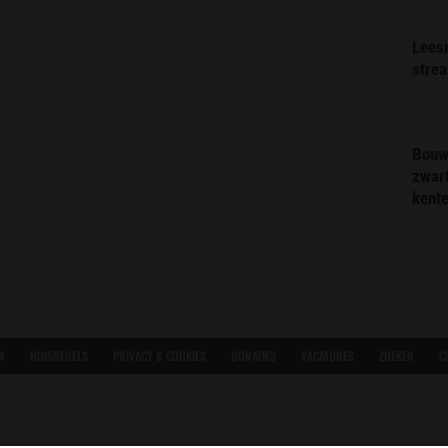
Lees
stre
Bouw
zwar
kent
R
HUISREGELS
PRIVACY & COOKIES
DONATIES
VACATURES
ZOEKEN
C