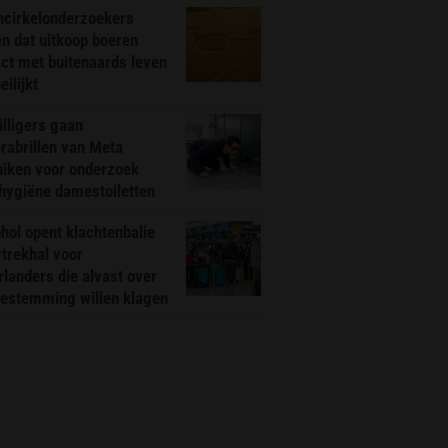
ncirkelonderzoekers
n dat uitkoop boeren
ct met buitenaards leven
ilijkt
illigers gaan
rabrillen van Meta
uiken voor onderzoek
hygiëne damestoiletten
hol opent klachtenbalie
rtrekhal voor
landers die alvast over
bestemming willen klagen