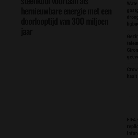
steenkool voortaan als
Wate
hernieuwbare energie met een
gast
droog
doorlooptijd van 300 miljoen
ligba
jaar
Gezin
teleu
Giron
geëv
Crow
haalt
FIFA
repli
Infan