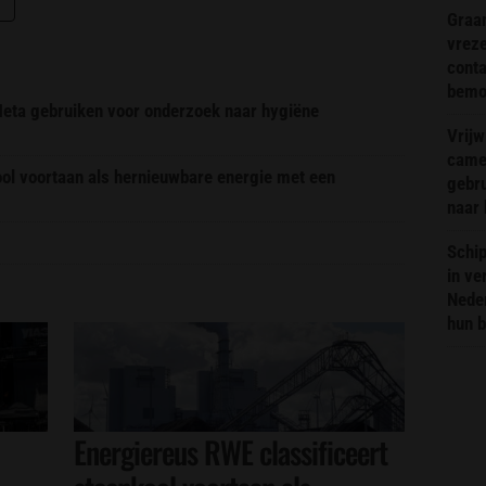
Graa
vreze
conta
bemoe
 Meta gebruiken voor onderzoek naar hygiëne
Vrijw
came
ool voortaan als hernieuwbare energie met een
gebr
naar 
Schip
in ve
Neder
hun 
Energiereus RWE classificeert