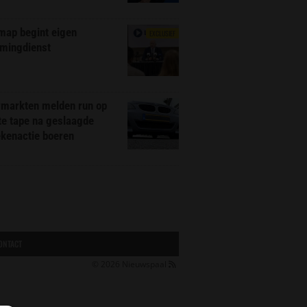
map begint eigen
EXCLUSIEF
amingdienst
markten melden run op
te tape na geslaagde
ekenactie boeren
ONTACT
© 2026
Nieuwspaal