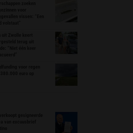
rschappen zoeken
gezinnen voor
gevallen vissen: “Een
d volstaat”
 uit Zwolle keert
rgesteld terug uit
de: “Niet één keer
acueerd”
dfunding voor regen
 380.000 euro op
 verkoopt gesigneerde
ca van excuusbrief
tino