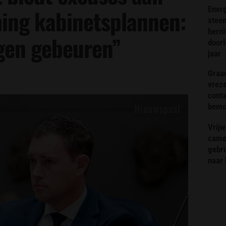
Energ
ing kabinetsplannen:
steen
hern
gen gebeuren”
doorl
jaar
Graa
vreze
conta
bemoe
Vrijw
came
gebr
naar 