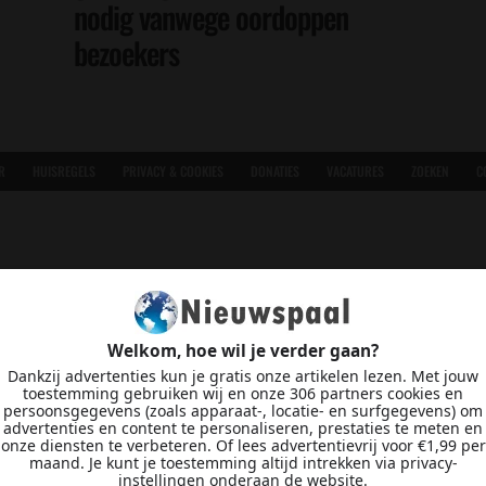
nodig vanwege oordoppen
bezoekers
R
HUISREGELS
PRIVACY & COOKIES
DONATIES
VACATURES
ZOEKEN
C
Welkom, hoe wil je verder gaan?
Dankzij advertenties kun je gratis onze artikelen lezen. Met jouw
toestemming gebruiken wij en onze 306 partners cookies en
persoonsgegevens (zoals apparaat-, locatie- en surfgegevens) om
advertenties en content te personaliseren, prestaties te meten en
onze diensten te verbeteren. Of lees advertentievrij voor €1,99 per
maand. Je kunt je toestemming altijd intrekken via privacy-
instellingen onderaan de website.