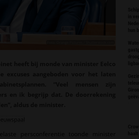
Schip
in ve
Neder
hun 
Wate
Foto: Orange Pictures / Shutterstock.com
gast
droog
inet heeft bij monde van minister Eelco
ligba
pe excuses aangeboden voor het laten
Gezin
teleu
binetsplannen. “Veel mensen zijn
Giron
ers en ik begrijp dat. De doorrekening
geëv
n”, aldus de minister.
ieuwspaal
Crow
elaste persconferentie toonde minister
haalt