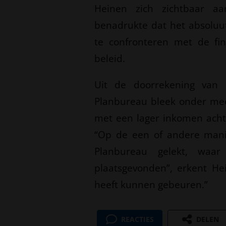
Heinen zich zichtbaar aa
benadrukte dat het absoluut
te confronteren met de fi
beleid.
Uit de doorrekening van h
Planbureau bleek onder me
met een lager inkomen acht
“Op de een of andere mani
Planbureau gelekt, waar
plaatsgevonden”, erkent He
heeft kunnen gebeuren.”
REACTIES
DELEN