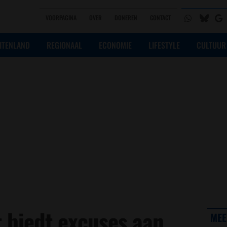
VOORPAGINA
OVER
DONEREN
CONTACT
ITENLAND
REGIONAAL
ECONOMIE
LIFESTYLE
CULTUUR
 biedt excuses aan
MEE