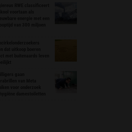
iereus RWE classificeert
kool voortaan als
ieuwbare energie met een
ooptijd van 300 miljoen
ncirkelonderzoekers
n dat uitkoop boeren
ct met buitenaards leven
ilijkt
illigers gaan
rabrillen van Meta
uiken voor onderzoek
hygiëne damestoiletten