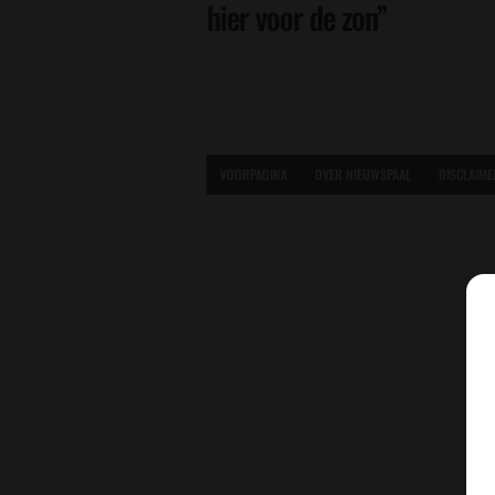
hier voor de zon”
VOORPAGINA
OVER NIEUWSPAAL
DISCLAIME