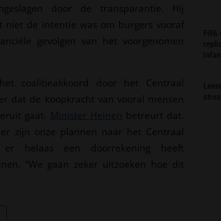
ngeslagen door de transparantie. Hij
 niet de intentie was om burgers vooraf
FIFA
nanciële gevolgen van het voorgenomen
repli
Infan
et coalitieakkoord door het Centraal
Lees
stre
er dat de koopkracht van vooral mensen
eruit gaat.
Minister Heinen
betreurt dat.
er zijn onze plannen naar het Centraal
 er helaas een doorrekening heeft
inen. “We gaan zeker uitzoeken hoe dit