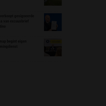
 verkoopt gesigneerde
ca van excuusbrief
tino
map begint eigen
EXCLUSIEF
amingdienst