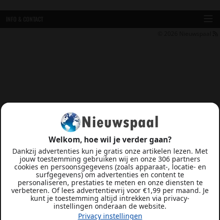
INFO & CONTACT
© 2026
Nieuwspaal
Welkom, hoe wil je verder gaan?
Dankzij advertenties kun je gratis onze artikelen lezen. Met
jouw toestemming gebruiken wij en onze 306 partners
cookies en persoonsgegevens (zoals apparaat-, locatie- en
surfgegevens) om advertenties en content te
personaliseren, prestaties te meten en onze diensten te
verbeteren. Of lees advertentievrij voor €1,99 per maand. Je
kunt je toestemming altijd intrekken via privacy-
instellingen onderaan de website.
Privacy instellingen