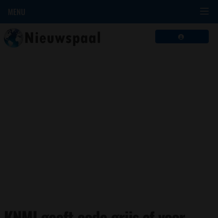
MENU
KNMI geeft code grijs af voor