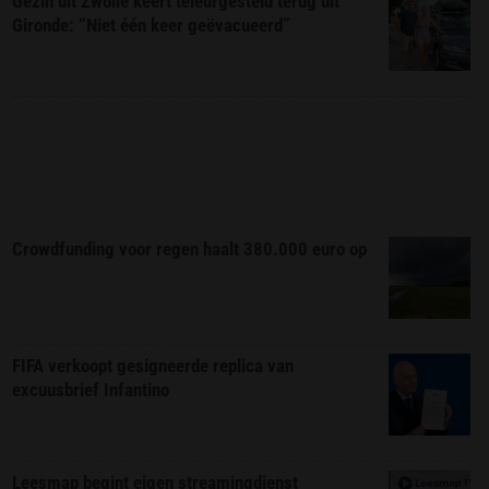
Gezin uit Zwolle keert teleurgesteld terug uit
Gironde: “Niet één keer geëvacueerd”
Crowdfunding voor regen haalt 380.000 euro op
FIFA verkoopt gesigneerde replica van
excuusbrief Infantino
Leesmap begint eigen streamingdienst