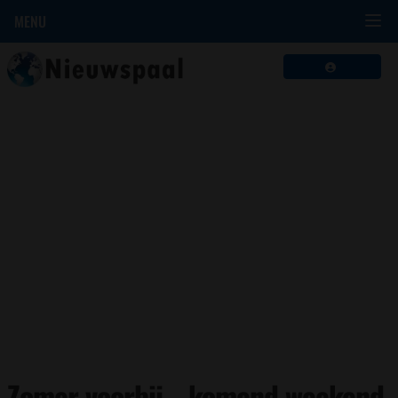
MENU
Zomer voorbij… komend weekend