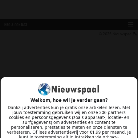
INFO & CONTACT
© 2026
Nieuwspaal
Welkom, hoe wil je verder gaan?
Dankzij advertenties kun je gratis onze artikelen lezen. Met
jouw toestemming gebruiken wij en onze 306 partners
cookies en persoonsgegevens (zoals apparaat-, locatie- en
surfgegevens) om advertenties en content te
personaliseren, prestaties te meten en onze diensten te
verbeteren. Of lees advertentievrij voor €1,99 per maand. Je
kunt je toestemming altijd intrekken via privacy-