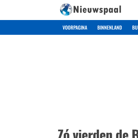
VOORPAGINA
BINNENLAND
BU
Zó vierden de B