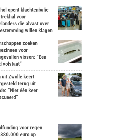
hol opent klachtenbalie
rtrekhal voor
landers die alvast over
bestemming willen klagen
rschappen zoeken
gezinnen voor
gevallen vissen: “Een
d volstaat”
 uit Zwolle keert
rgesteld terug uit
de: “Niet één keer
acueerd”
dfunding voor regen
 380.000 euro op