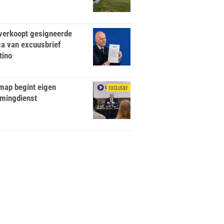
 verkoopt gesigneerde
ca van excuusbrief
tino
map begint eigen
EXCLUSIEF
amingdienst