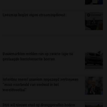
Leesmap begint eigen streamingdienst
Bouwmarkten melden run op zwarte tape na
geslaagde kentekenactie boeren
Infantino noemt unaniem opgezegd vertrouwen
“mooi voorbeeld van eenheid in het
wereldvoetbal”
D66 wil nieuwe stad op drooggevallen bodem