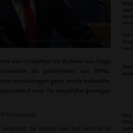
Infa
opge
voorb
were
D66 w
Foto: Jeroen Meuwsen Fotografie / Shutterstock.com
droo
voorm
erst een crisissfeer nu Wybren van Haga
Mens 
rtrekken als partijleider van BVNL.
maa
aatste verkiezingen geen zetels behaalde,
speculeerd over de mogelijke gevolgen
© Nieuwspaal
Man 
hitte
en probeert de impact van het vertrek te
onder