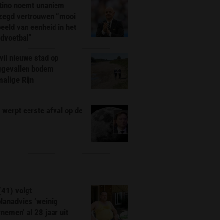
ntino noemt unaniem
zegd vertrouwen “mooi
eeld van eenheid in het
ldvoetbal”
il nieuwe stad op
ggevallen bodem
alige Rijn
werpt eerste afval op de
n
(41) volgt
planadvies ‘weinig
nemen’ al 28 jaar uit