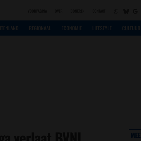
VOORPAGINA
OVER
DONEREN
CONTACT
ITENLAND
REGIONAAL
ECONOMIE
LIFESTYLE
CULTUUR
a verlaat BVNL,
MEE