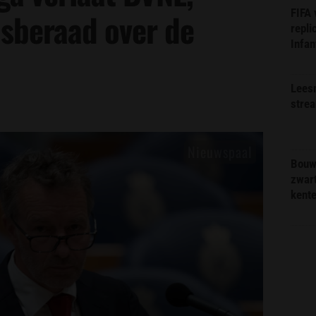
FIFA
sisberaad over de
repli
Infan
Lees
stre
Bouw
zwar
kent