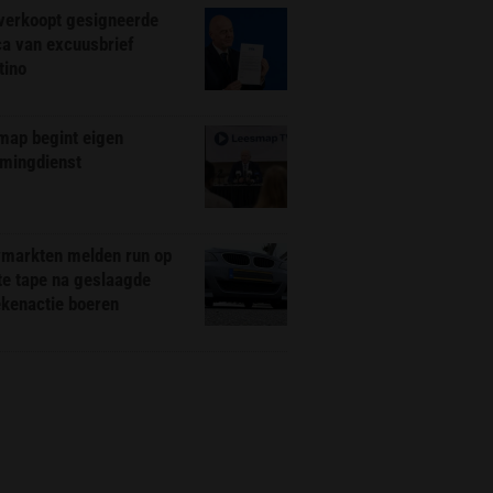
 verkoopt gesigneerde
ca van excuusbrief
tino
map begint eigen
amingdienst
markten melden run op
te tape na geslaagde
ekenactie boeren