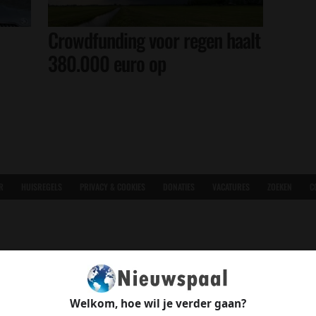
Crowdfunding voor regen haalt
380.000 euro op
R
HUISREGELS
PRIVACY & COOKIES
DONATIES
VACATURES
ZOEKEN
C
Welkom, hoe wil je verder gaan?