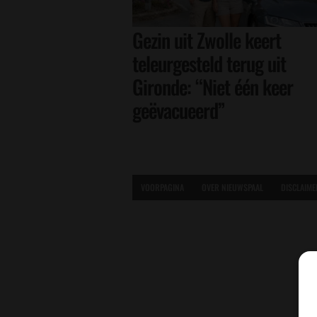
Gezin uit Zwolle keert
teleurgesteld terug uit
Gironde: “Niet één keer
geëvacueerd”
VOORPAGINA
OVER NIEUWSPAAL
DISCLAIME