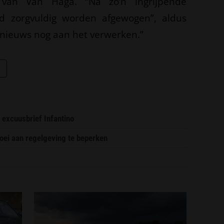
 van Van Haga. “Na zo’n ingrijpende
d zorgvuldig worden afgewogen”, aldus
t nieuws nog aan het verwerken.”
 excuusbrief Infantino
oei aan regelgeving te beperken