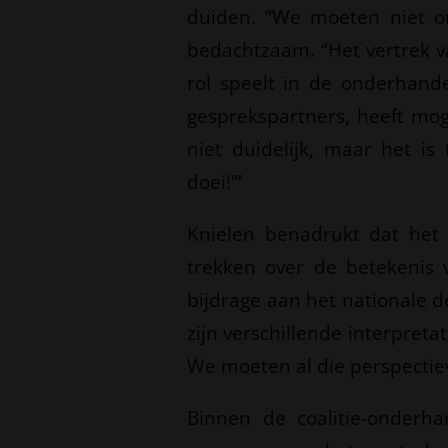
duiden. “We moeten niet on
bedachtzaam. “Het vertrek va
rol speelt in de onderhande
gesprekspartners, heeft moge
niet duidelijk, maar het is
doei!'”
Knielen benadrukt dat het t
trekken over de betekenis v
bijdrage aan het nationale de
zijn verschillende interpretati
We moeten al die perspectie
Binnen de coalitie-onderha