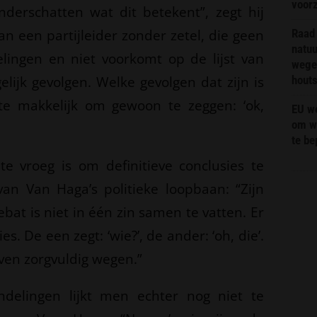
voor
derschatten wat dit betekent”, zegt hij
n een partijleider zonder zetel, die geen
Raad 
natuu
lingen en niet voorkomt op de lijst van
wege
lijk gevolgen. Welke gevolgen dat zijn is
hout
 te makkelijk om gewoon te zeggen: ‘ok,
EU we
om wi
te b
e vroeg is om definitieve conclusies te
an Van Haga’s politieke loopbaan: “Zijn
bat is niet in één zin samen te vatten. Er
es. De een zegt: ‘wie?’, de ander: ‘oh, die’.
ven zorgvuldig wegen.”
ndelingen lijkt men echter nog niet te