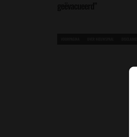
geëvacueerd”
VOORPAGINA
OVER NIEUWSPAAL
DISCLAIME