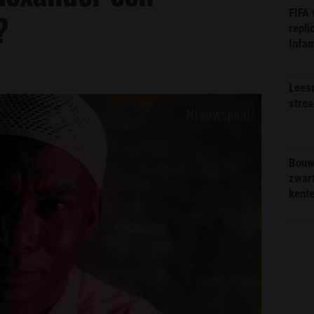
FIFA
?
repli
Infan
Lees
stre
Bouw
zwar
kent