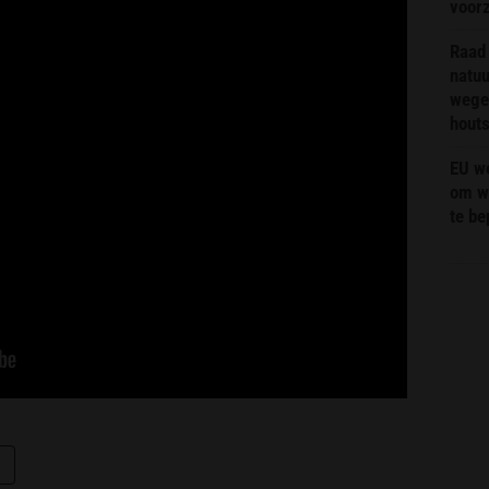
voor
Raad 
natuu
wege
hout
EU we
om wi
te b