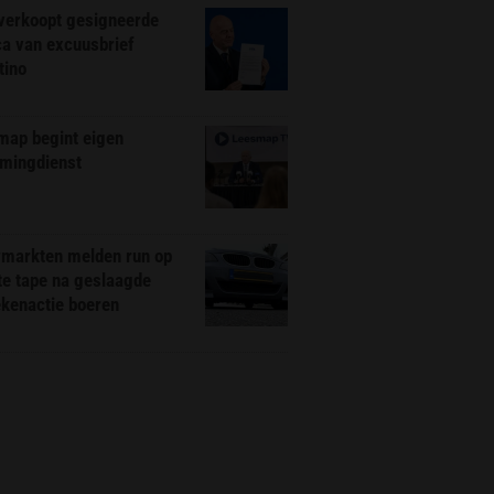
 verkoopt gesigneerde
ca van excuusbrief
tino
map begint eigen
amingdienst
markten melden run op
te tape na geslaagde
ekenactie boeren