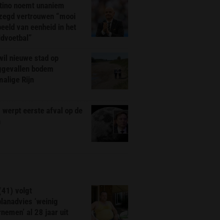
ntino noemt unaniem
zegd vertrouwen “mooi
eeld van eenheid in het
ldvoetbal”
il nieuwe stad op
ggevallen bodem
alige Rijn
werpt eerste afval op de
n
(41) volgt
planadvies ‘weinig
nemen’ al 28 jaar uit