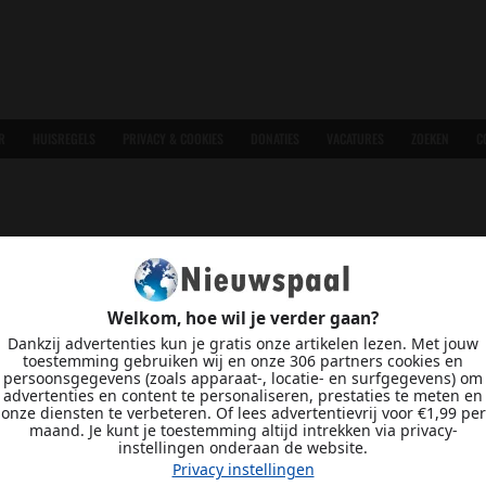
R
HUISREGELS
PRIVACY & COOKIES
DONATIES
VACATURES
ZOEKEN
C
Welkom, hoe wil je verder gaan?
Dankzij advertenties kun je gratis onze artikelen lezen. Met jouw
toestemming gebruiken wij en onze 306 partners cookies en
persoonsgegevens (zoals apparaat-, locatie- en surfgegevens) om
advertenties en content te personaliseren, prestaties te meten en
onze diensten te verbeteren. Of lees advertentievrij voor €1,99 per
maand. Je kunt je toestemming altijd intrekken via privacy-
instellingen onderaan de website.
Privacy instellingen