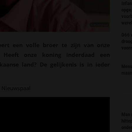
Infa
opge
voorb
were
Nieuwspaal
D66 w
droo
rt een volle broer te zijn van onze
voorm
. Heeft onze koning inderdaad een
kaanse land? De gelijkenis is in ieder
Mens 
maa
 Nieuwspaal
Man 
hitte
onder