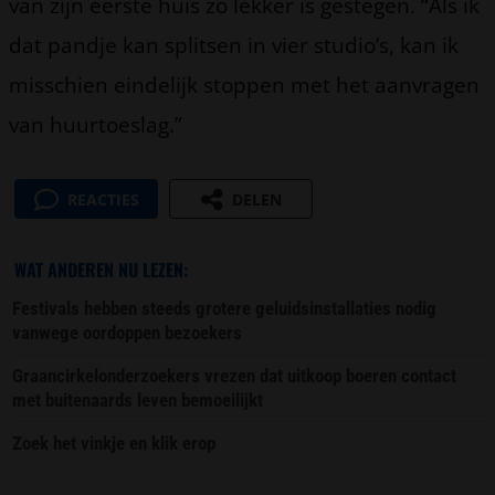
van zijn eerste huis zo lekker is gestegen. “Als ik
dat pandje kan splitsen in vier studio’s, kan ik
misschien eindelijk stoppen met het aanvragen
van huurtoeslag.”
REACTIES
DELEN
WAT ANDEREN NU LEZEN:
Festivals hebben steeds grotere geluidsinstallaties nodig
vanwege oordoppen bezoekers
Graancirkelonderzoekers vrezen dat uitkoop boeren contact
met buitenaards leven bemoeilijkt
Zoek het vinkje en klik erop