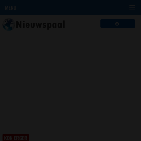
MENU
KON ERGER