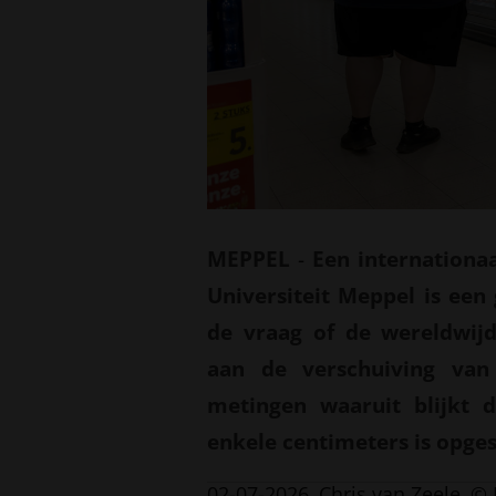
MEPPEL
-
Een internationa
Universiteit Meppel is ee
de vraag of de wereldwij
aan de verschuiving van
metingen waaruit blijkt 
enkele centimeters is opge
02-07-2026
Chris van Zeele
© 