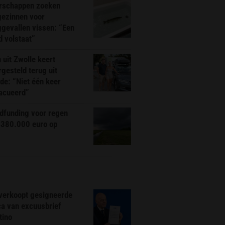
rschappen zoeken
gezinnen voor
gevallen vissen: “Een
d volstaat”
 uit Zwolle keert
rgesteld terug uit
de: “Niet één keer
acueerd”
dfunding voor regen
 380.000 euro op
 verkoopt gesigneerde
ca van excuusbrief
tino