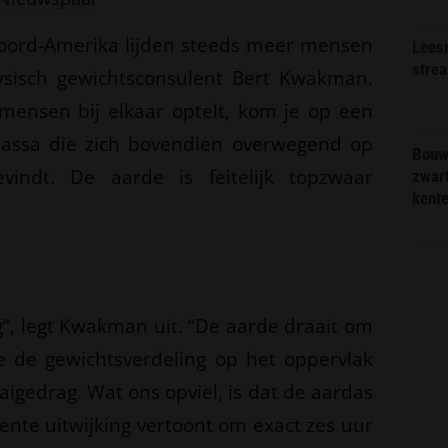
Noord-Amerika lijden steeds meer mensen
Lees
stre
fysisch gewichtsconsulent Bert Kwakman.
e mensen bij elkaar optelt, kom je op een
massa die zich bovendien overwegend op
Bouw
evindt. De aarde is feitelijk topzwaar
zwar
kent
”, legt Kwakman uit. “De aarde draait om
je de gewichtsverdeling op het oppervlak
aigedrag. Wat ons opviel, is dat de aardas
te uitwijking vertoont om exact zes uur