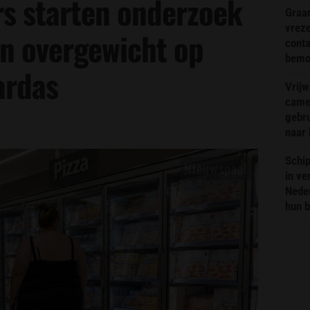
s starten onderzoek
Graa
vreze
an overgewicht op
conta
bemoe
ardas
Vrijw
came
gebr
naar 
Schip
in ve
Neder
hun 