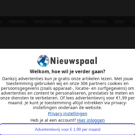
R
HUISREGELS
PRIVACY & COOKIES
DONATIES
VACATURES
ZOEKEN
C
Welkom, hoe wil je verder gaan?
Dankzij advertenties kun je gratis onze artikelen lezen. Met jouw
toestemming gebruiken wij en onze 306 partners cookies en
persoonsgegevens (zoals apparaat-, locatie- en surfgegevens) om
advertenties en content te personaliseren, prestaties te meten en
onze diensten te verbeteren. Of lees advertentievrij voor €1,99 per
maand. Je kunt je toestemming altijd intrekken via privacy-
instellingen onderaan de website.
Privacy instellingen
Heb je al een account?
Hier inloggen
Advertentievrij voor € 1,99 per maand