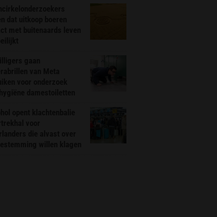
ncirkelonderzoekers
n dat uitkoop boeren
ct met buitenaards leven
ilijkt
illigers gaan
rabrillen van Meta
uiken voor onderzoek
hygiëne damestoiletten
hol opent klachtenbalie
rtrekhal voor
landers die alvast over
bestemming willen klagen