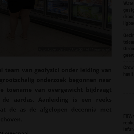
Wate
gast
droog
ligba
Gezin
teleu
Giron
Foto: Ruben de Bijt / Afta GS / AI / Nieuwspaal
geëv
Crow
al team van geofysici onder leiding van
haalt
n grootschalig onderzoek begonnen naar
de toename van overgewicht bijdraagt
 de aardas. Aanleiding is een reeks
dat de as de afgelopen decennia met
FIFA
schoven.
repli
Infan
Nieuwspaal