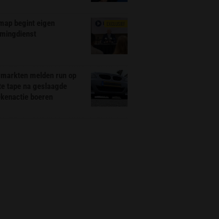
map begint eigen
EXCLUSIEF
amingdienst
markten melden run op
te tape na geslaagde
ekenactie boeren