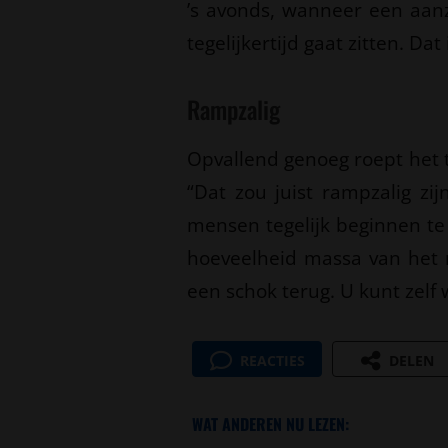
’s avonds, wanneer een aanz
tegelijkertijd gaat zitten. Dat
Rampzalig
Opvallend genoeg roept het t
“Dat zou juist rampzalig zi
mensen tegelijk beginnen te l
hoeveelheid massa van het n
een schok terug. U kunt zelf
REACTIES
DELEN
WAT ANDEREN NU LEZEN: