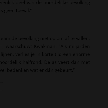
ienlijk deel van de noordelijke bevolking
 is geen toeval.”
eam de bevolking níét op om af te vallen.
jn”, waarschuwt Kwakman. “Als miljarden
ijnen, verlies je in korte tijd een enorme
oordelijk halfrond. De as veert dan met
 wel bedenken wat er dán gebeurt.”