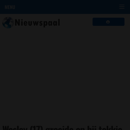
MENU
Wesley (17) groeide op bij tokkie-