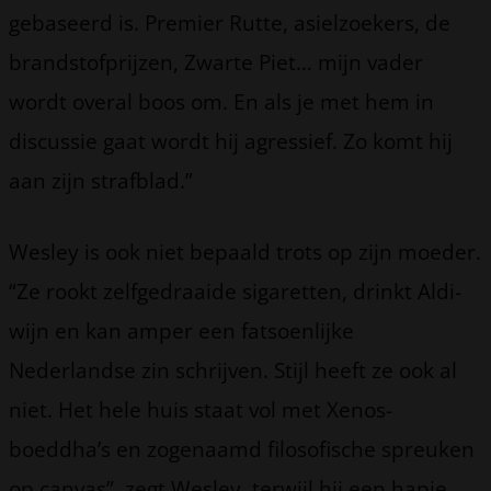
gebaseerd is. Premier Rutte, asielzoekers, de
brandstofprijzen, Zwarte Piet… mijn vader
wordt overal boos om. En als je met hem in
discussie gaat wordt hij agressief. Zo komt hij
aan zijn strafblad.”
Wesley is ook niet bepaald trots op zijn moeder.
“Ze rookt zelfgedraaide sigaretten, drinkt Aldi-
wijn en kan amper een fatsoenlijke
Nederlandse zin schrijven. Stijl heeft ze ook al
niet. Het hele huis staat vol met Xenos-
boeddha’s en zogenaamd filosofische spreuken
op canvas”, zegt Wesley, terwijl hij een hapje