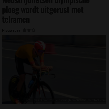
ploeg wordt uitgerust met
telramen
Nieuwspaal
Foto: Kolesinibimitresku / InspiringMoments / Shutterstock.com