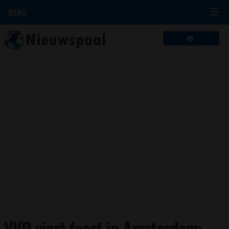
MENU
VVD viert feest in Amsterdam: