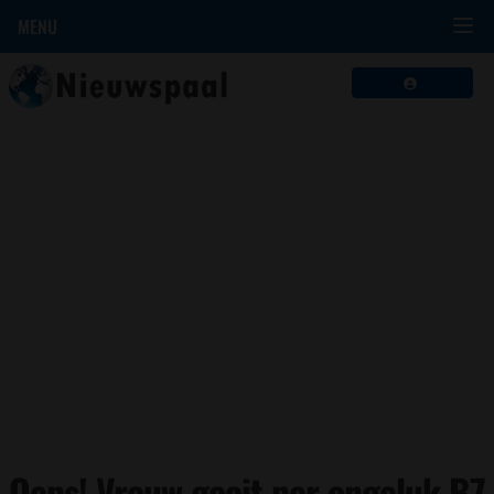
MENU
Oeps! Vrouw gooit per ongeluk B7