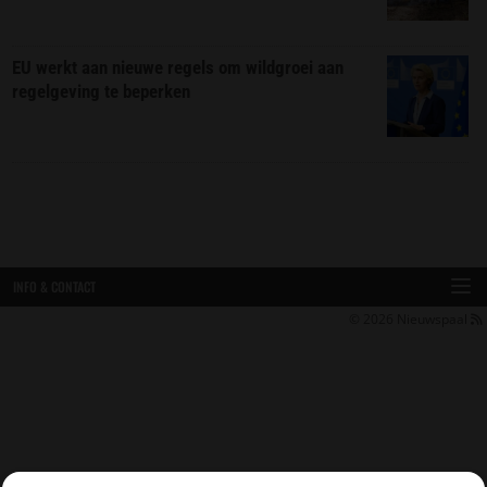
EU werkt aan nieuwe regels om wildgroei aan
regelgeving te beperken
INFO & CONTACT
© 2026
Nieuwspaal