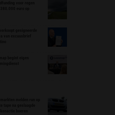
dfunding voor regen
 380.000 euro op
 verkoopt gesigneerde
ca van excuusbrief
tino
map begint eigen
amingdienst
markten melden run op
te tape na geslaagde
ekenactie boeren