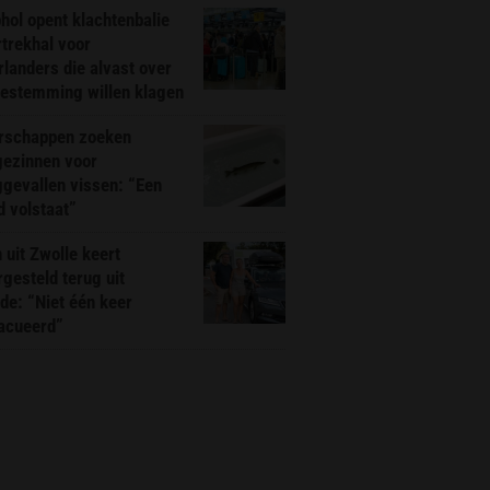
hol opent klachtenbalie
rtrekhal voor
landers die alvast over
bestemming willen klagen
rschappen zoeken
gezinnen voor
gevallen vissen: “Een
d volstaat”
 uit Zwolle keert
rgesteld terug uit
de: “Niet één keer
acueerd”