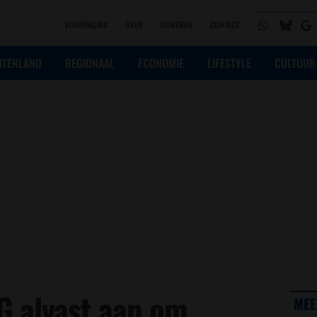
VOORPAGINA
OVER
DONEREN
CONTACT
ITENLAND
REGIONAAL
ECONOMIE
LIFESTYLE
CULTUUR
G alvast aan om
MEE