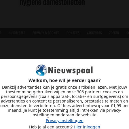
hygiëne damestoiletten
R
HUISREGELS
PRIVACY & COOKIES
DONATIES
VACATURES
ZOEKEN
C
Welkom, hoe wil je verder gaan?
Dankzij advertenties kun je gratis onze artikelen lezen. Met jouw
toestemming gebruiken wij en onze 306 partners cookies en
persoonsgegevens (zoals apparaat-, locatie- en surfgegevens) om
advertenties en content te personaliseren, prestaties te meten en
onze diensten te verbeteren. Of lees advertentievrij voor €1,99 per
maand. Je kunt je toestemming altijd intrekken via privacy-
instellingen onderaan de website.
Privacy instellingen
Heb je al een account?
Hier inloggen