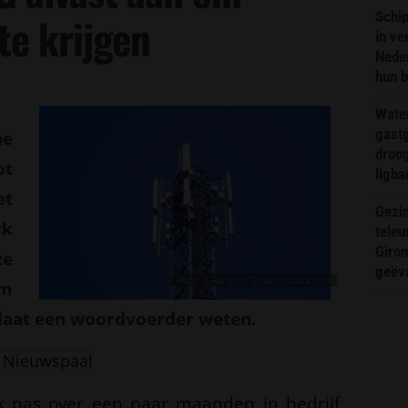
Schip
te krijgen
in ve
Neder
hun 
Wate
gast
ne
droog
ot
ligba
et
Gezin
k
teleu
Giron
ze
geëv
Foto: KPhrom / Shutterstock.com
om
laat een woordvoerder weten.
 Nieuwspaal
rk pas over een paar maanden in bedrijf