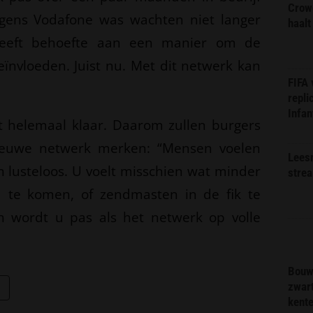
Crow
ens Vodafone was wachten niet langer
haalt
 heeft behoefte aan een manier om de
nvloeden. Juist nu. Met dit netwerk kan
FIFA
repli
Infan
t helemaal klaar. Daarom zullen burgers
nieuwe netwerk merken: “Mensen voelen
Lees
n lusteloos. U voelt misschien wat minder
stre
 te komen, of zendmasten in de fik te
h wordt u pas als het netwerk op volle
Bouw
zwar
kent