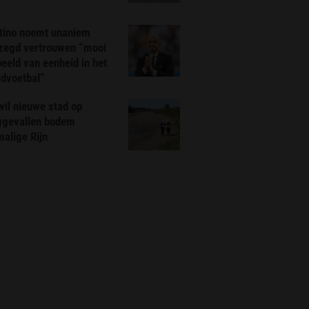
ntino noemt unaniem
zegd vertrouwen “mooi
eeld van eenheid in het
ldvoetbal”
il nieuwe stad op
ggevallen bodem
alige Rijn