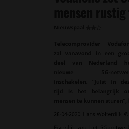
mensen rustig 
Nieuwspaal
Telecomprovider Vodafo
zal vanavond in een gro
deel van Nederland h
nieuwe 5G-netwer
inschakelen. “Juist in de
tijd is het belangrijk 
mensen te kunnen sturen”, 
28-04-2020
Hans Wolterdijk
©
Eigenlijk zou het 5G-netwe