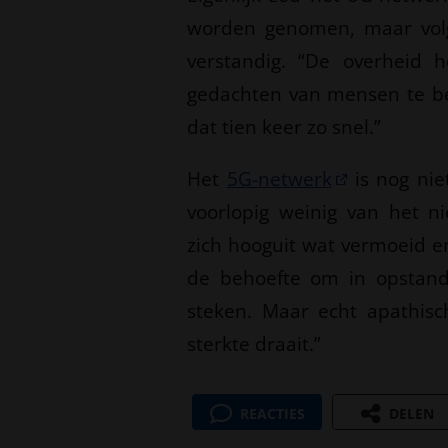
worden genomen, maar volg
verstandig. “De overheid
gedachten van mensen te beï
dat tien keer zo snel.”
Het
5G-netwerk
is nog nie
voorlopig weinig van het 
zich hooguit wat vermoeid e
de behoefte om in opstand
steken. Maar echt apathisc
sterkte draait.”
REACTIES
DELEN