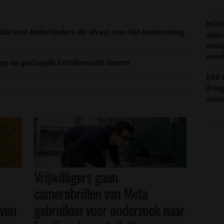
Infa
ekhal voor Nederlanders die alvast over hun bestemming
opge
voorb
were
pe na geslaagde kentekenactie boeren
D66 w
droo
voorm
Vrijwilligers gaan
camerabrillen van Meta
even
gebruiken voor onderzoek naar