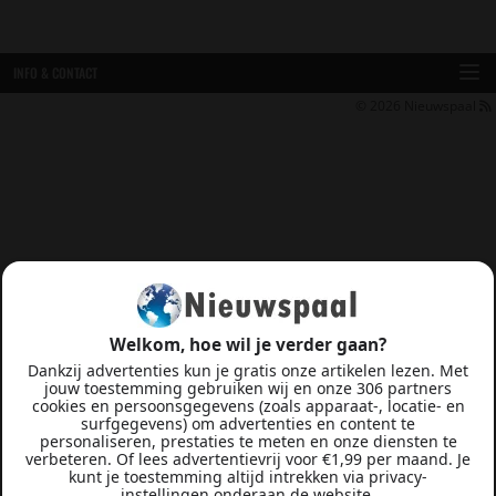
INFO & CONTACT
© 2026
Nieuwspaal
Welkom, hoe wil je verder gaan?
Dankzij advertenties kun je gratis onze artikelen lezen. Met
jouw toestemming gebruiken wij en onze 306 partners
cookies en persoonsgegevens (zoals apparaat-, locatie- en
surfgegevens) om advertenties en content te
personaliseren, prestaties te meten en onze diensten te
verbeteren. Of lees advertentievrij voor €1,99 per maand. Je
kunt je toestemming altijd intrekken via privacy-
instellingen onderaan de website.