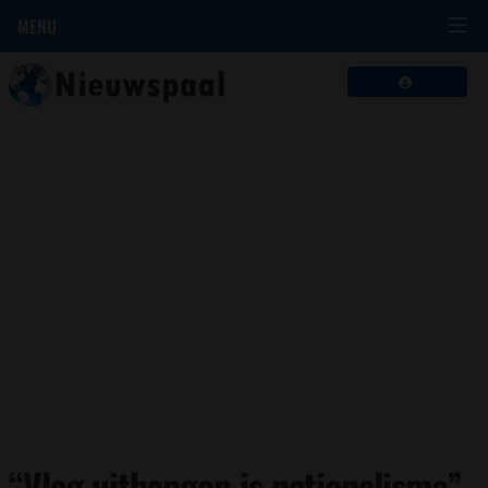
MENU
“Vlag uithangen is nationalisme”