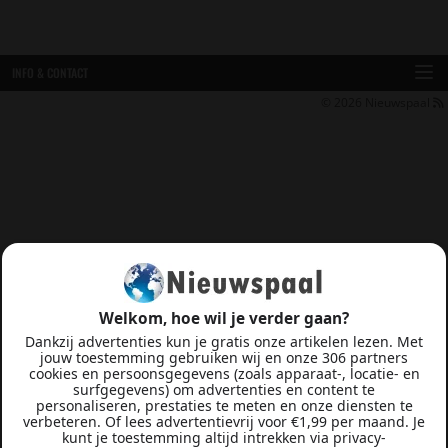
INFO & CONTACT
© 2026
Nieuwspaal
Welkom, hoe wil je verder gaan?
Dankzij advertenties kun je gratis onze artikelen lezen. Met
jouw toestemming gebruiken wij en onze 306 partners
cookies en persoonsgegevens (zoals apparaat-, locatie- en
surfgegevens) om advertenties en content te
personaliseren, prestaties te meten en onze diensten te
verbeteren. Of lees advertentievrij voor €1,99 per maand. Je
kunt je toestemming altijd intrekken via privacy-