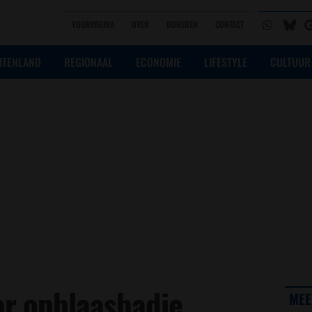
VOORPAGINA
OVER
DONEREN
CONTACT
ITENLAND
REGIONAAL
ECONOMIE
LIFESTYLE
CULTUUR
or opblaasbadje
MEE