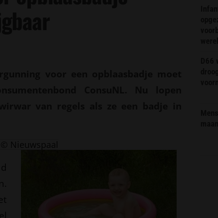
Infa
jgbaar
opge
voorb
were
D66 w
droo
rgunning voor een opblaasbadje moet
voorm
consumentenbond ConsuNL. Nu lopen
wirwar van regels als ze een badje in
Mens 
maa
© Nieuwspaal
ad
n.
et
el