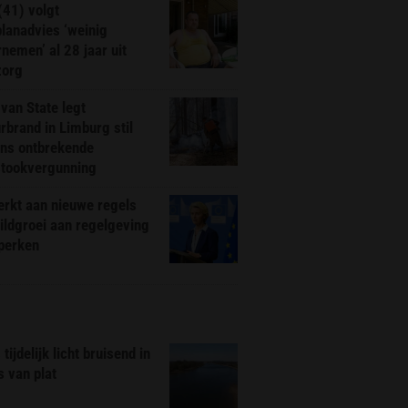
(41) volgt
planadvies ‘weinig
nemen’ al 28 jaar uit
zorg
van State legt
rbrand in Limburg stil
ns ontbrekende
stookvergunning
rkt aan nieuwe regels
ldgroei aan regelgeving
eperken
tijdelijk licht bruisend in
s van plat