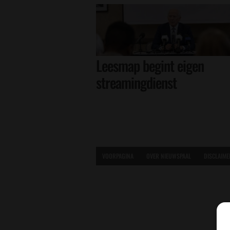
Leesmap begint eigen
streamingdienst
VOORPAGINA
OVER NIEUWSPAAL
DISCLAIME