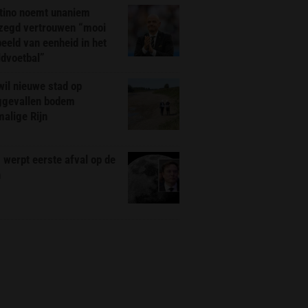
ntino noemt unaniem
zegd vertrouwen “mooi
eeld van eenheid in het
ldvoetbal”
il nieuwe stad op
ggevallen bodem
alige Rijn
werpt eerste afval op de
n