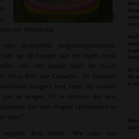
Man 
e
hitte
Foto: iStockPhoto - Getty Images -Zakharchenko
onder
an
voor
 nog niet eenvoudig.
Raad 
natuu
een onduidelijk vergunningenbeleid.
wege
s niet op de hoogte van de regels rond
hout
worden van het kastje naar de muur
EU we
er Wilco Bols van ConsuNL. “Er ontstaat
om wi
te b
elwillende burgers niet meer de moeite
aan te vragen. Of ze denken dat een
e plaatsen dan een illegaal opblaasbad in
an dien.”
Maas 
plaat
volgens Bols beter. “We zien dat