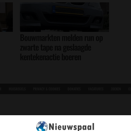
Bouwmarkten melden run op
zwarte tape na geslaagde
kentekenactie boeren
R
HUISREGELS
PRIVACY & COOKIES
DONATIES
VACATURES
ZOEKEN
C