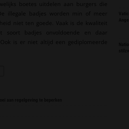
elijks boetes uitdelen aan burgers die
e illegale badjes worden min of meer
Vatic
Ange
heid niet ten goede. Vaak is de kwaliteit
t soort badjes onvoldoende en daar
ok is er niet altijd een gediplomeerde
Natio
stilz
oei aan regelgeving te beperken