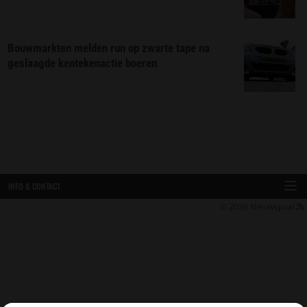
Bouwmarkten melden run op zwarte tape na
geslaagde kentekenactie boeren
INFO & CONTACT
© 2026
Nieuwspaal