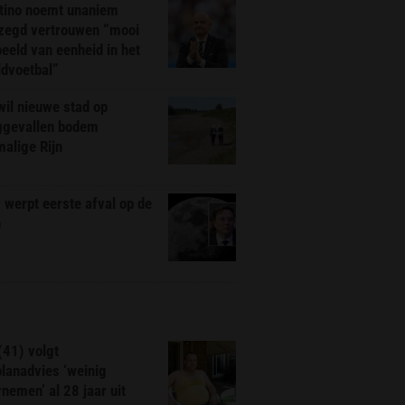
ntino noemt unaniem
zegd vertrouwen “mooi
eeld van eenheid in het
ldvoetbal”
il nieuwe stad op
ggevallen bodem
alige Rijn
werpt eerste afval op de
n
(41) volgt
planadvies ‘weinig
nemen’ al 28 jaar uit