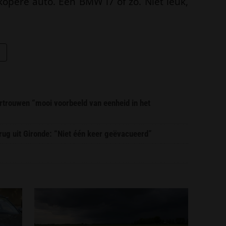
pere auto. Een BMW i7 of zo. Niet leuk,
trouwen “mooi voorbeeld van eenheid in het
erug uit Gironde: “Niet één keer geëvacueerd”