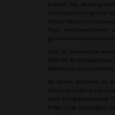
procent. Van de oorspronk
bitcoinbezitters nog maar d
bitcoin hebben hun Lamborgh
hoge onderhoudskosten 
gezinnen nu toch een problee
Door de dramatische waard
helft van de cryptobezitter
Marktplaats staan inmiddels
De familie Stelbekke uit 
bitcoin en heeft nu nog maar
vader Eric geëmotioneerd. “D
ik hen in de Lamborghini na