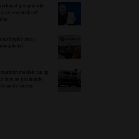
 verkoopt gesigneerde
ca van excuusbrief
tino
map begint eigen
amingdienst
markten melden run op
te tape na geslaagde
ekenactie boeren