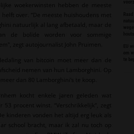
voor
elijke woekerwinsten hebben de meeste
e helft over. “De meeste huishoudens met
Raad 
natuu
ini natuurlijk al lang afbetaald, maar de
wege
van de bolide worden voor sommige
hout
m”, zegt autojournalist John Pruimen.
EU we
om wi
edaling van bitcoin moet meer dan de
te b
s afscheid nemen van hun Lamborghini. Op
 meer dan 80 Lamborghini’s te koop.
Arnhem kocht enkele jaren geleden wat
 53 procent winst. “Verschrikkelijk”, zegt
e kinderen vonden het altijd erg leuk als
ar school bracht, maar ik zal nu toch op