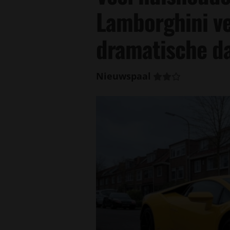
Lamborghini v
dramatische da
Nieuwspaal