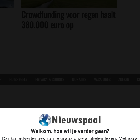
Crowdfunding voor regen haalt
380.000 euro op
R
HUISREGELS
PRIVACY & COOKIES
DONATIES
VACATURES
ZOEKEN
C
Welkom, hoe wil je verder gaan?
Dankzij advertenties kun je gratis onze artikelen lezen. Met jouw