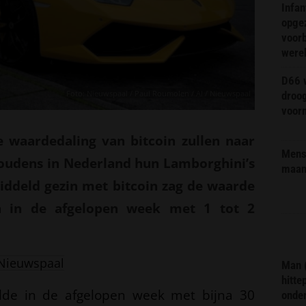
Infa
opge
voorb
were
D66 w
Foto: Nieuwspaal / Paul Roumolen / AI / Nieuwspaal
droo
voorm
 waardedaling van bitcoin zullen naar
Mens 
houdens in Nederland hun Lamborghini’s
maa
ddeld gezin met bitcoin zag de waarde
en in de afgelopen week met 1 tot 2
Nieuwspaal
Man 
hitte
lde in de afgelopen week met bijna 30
onder