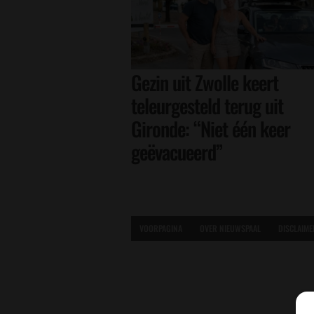
Gezin uit Zwolle keert
teleurgesteld terug uit
Gironde: “Niet één keer
geëvacueerd”
VOORPAGINA
OVER NIEUWSPAAL
DISCLAIME