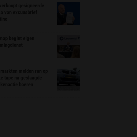
 verkoopt gesigneerde
ca van excuusbrief
tino
map begint eigen
amingdienst
markten melden run op
te tape na geslaagde
ekenactie boeren