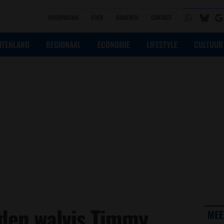
VOORPAGINA
OVER
DONEREN
CONTACT
ITENLAND
REGIONAAL
ECONOMIE
LIFESTYLE
CULTUUR
eden walvis Timmy
MEE