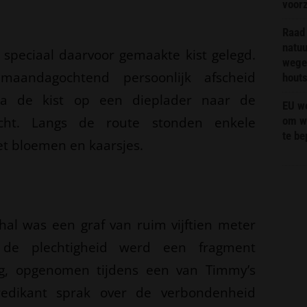
voor
Raad 
natuu
speciaal daarvoor gemaakte kist gelegd.
wege
maandagochtend persoonlijk afscheid
hout
 de kist op een dieplader naar de
EU we
acht. Langs de route stonden enkele
om wi
te b
t bloemen en kaarsjes.
al was een graf van ruim vijftien meter
s de plechtigheid werd een fragment
ng, opgenomen tijdens een van Timmy’s
redikant sprak over de verbondenheid