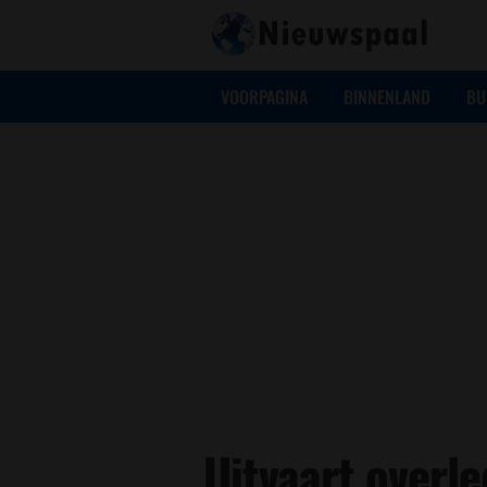
VOORPAGINA
BINNENLAND
BU
Uitvaart overl