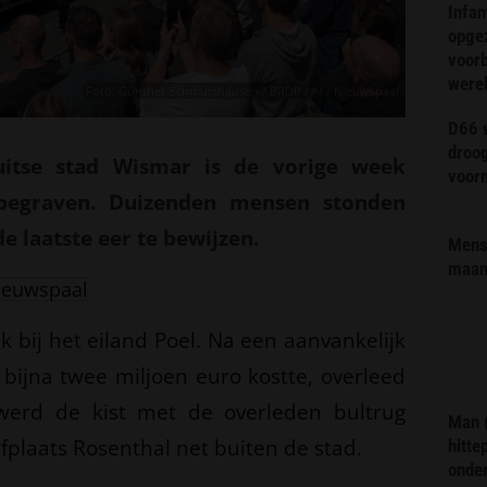
Infa
opge
voorb
were
Foto: Günther Schmutzhausen / BRDP / AI / Nieuwspaal
D66 w
droo
uitse stad Wismar is de vorige week
voorm
begraven. Duizenden mensen stonden
e laatste eer te bewijzen.
Mens 
maa
ieuwspaal
 bij het eiland Poel. Na een aanvankelijk
 bijna twee miljoen euro kostte, overleed
werd de kist met de overleden bultrug
Man 
plaats Rosenthal net buiten de stad.
hitte
onder