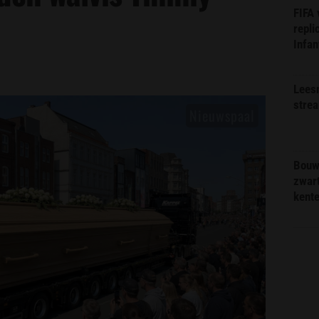
FIFA
repli
Infan
Lees
stre
Bouw
zwar
kent