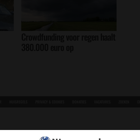
Crowdfunding voor regen haalt
380.000 euro op
R
HUISREGELS
PRIVACY & COOKIES
DONATIES
VACATURES
ZOEKEN
C