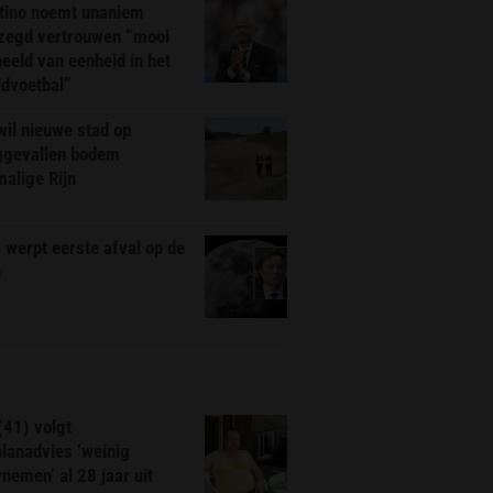
ntino noemt unaniem
zegd vertrouwen “mooi
eeld van eenheid in het
ldvoetbal”
il nieuwe stad op
ggevallen bodem
alige Rijn
werpt eerste afval op de
n
(41) volgt
planadvies ‘weinig
nemen’ al 28 jaar uit