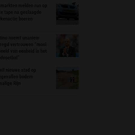
markten melden run op
te tape na geslaagde
ekenactie boeren
ntino noemt unaniem
zegd vertrouwen “mooi
eeld van eenheid in het
ldvoetbal”
il nieuwe stad op
ggevallen bodem
alige Rijn