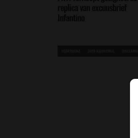
replica van excuusbrief
Infantino
VOORPAGINA
OVER NIEUWSPAAL
DISCLAIME