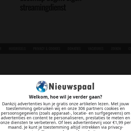
streamingdienst
R
HUISREGELS
PRIVACY & COOKIES
DONATIES
VACATURES
ZOEKEN
C
Welkom, hoe wil je verder gaan?
Dankzij advertenties kun je gratis onze artikelen lezen. Met jouw
toestemming gebruiken wij en onze 306 partners cookies en
persoonsgegevens (zoals apparaat-, locatie- en surfgegevens) om
advertenties en content te personaliseren, prestaties te meten en
onze diensten te verbeteren. Of lees advertentievrij voor €1,99 per
maand. Je kunt je toestemming altijd intrekken via privacy-