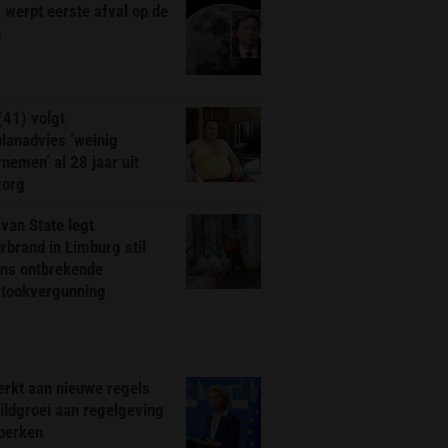
werpt eerste afval op de
n
(41) volgt
planadvies ‘weinig
nemen’ al 28 jaar uit
zorg
van State legt
rbrand in Limburg stil
ns ontbrekende
stookvergunning
rkt aan nieuwe regels
ldgroei aan regelgeving
eperken