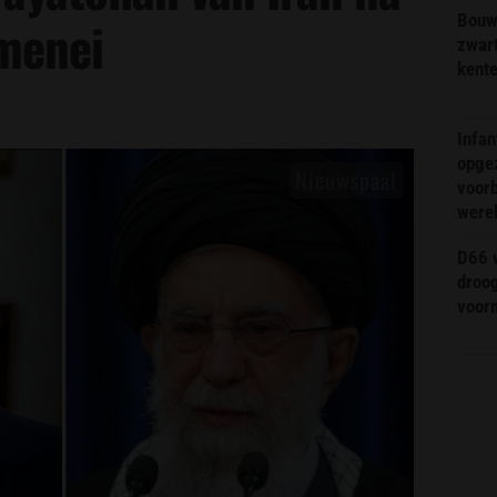
Bouw
menei
zwar
kent
Infa
opge
voorb
were
D66 w
droo
voorm