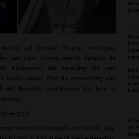
Mens 
maa
Foto: The White House / Khamenei.ir
Man 
hitte
rwacht zal Donald Trump voorlopig
onder
ider van Iran. Trump neemt tijdelijk de
voor
lah Khamenei, die zaterdag bij een
Raad 
natuu
t leven kwam. Met de aanstelling van
wege
ah wil Amerika voorkomen dat Iran in
hout
htkomt.
Nieuwspaal
EU we
tsovername in Venezuela, eerder dit jaar,
om wi
te b
 hij ook in Iran tijdelijk het leiderschap