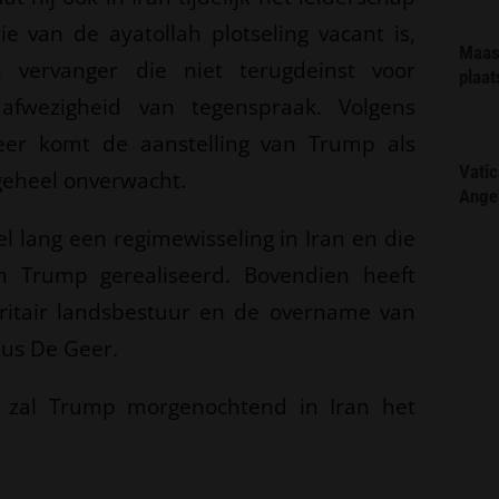
e van de ayatollah plotseling vacant is,
Maas 
vervanger die niet terugdeinst voor
plaat
afwezigheid van tegenspraak. Volgens
eer komt de aanstelling van Trump als
Vatic
 geheel onverwacht.
Ange
l lang een regimewisseling in Iran en die
an Trump gerealiseerd. Bovendien heeft
ritair landsbestuur en de overname van
dus De Geer.
ider zal Trump morgenochtend in Iran het