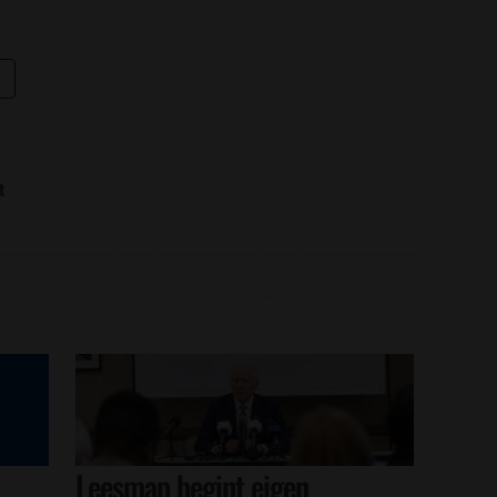
t
Leesmap begint eigen