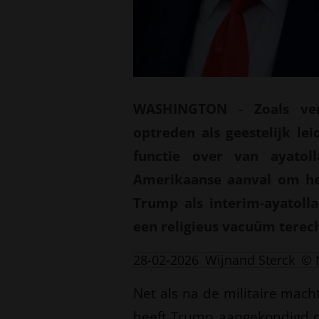
WASHINGTON
-
Zoals ve
optreden als geestelijk le
functie over van ayatol
Amerikaanse aanval om he
Trump als interim-ayatoll
een religieus vacuüm terec
28-02-2026
Wijnand Sterck
© 
Net als na de militaire mach
heeft Trump aangekondigd dat