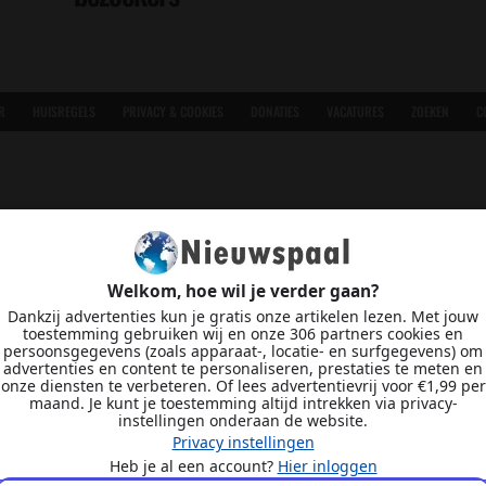
R
HUISREGELS
PRIVACY & COOKIES
DONATIES
VACATURES
ZOEKEN
C
Welkom, hoe wil je verder gaan?
Dankzij advertenties kun je gratis onze artikelen lezen. Met jouw
toestemming gebruiken wij en onze 306 partners cookies en
persoonsgegevens (zoals apparaat-, locatie- en surfgegevens) om
advertenties en content te personaliseren, prestaties te meten en
onze diensten te verbeteren. Of lees advertentievrij voor €1,99 per
maand. Je kunt je toestemming altijd intrekken via privacy-
instellingen onderaan de website.
Privacy instellingen
Heb je al een account?
Hier inloggen