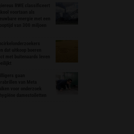
iereus RWE classificeert
kool voortaan als
ieuwbare energie met een
ooptijd van 300 miljoen
ncirkelonderzoekers
n dat uitkoop boeren
ct met buitenaards leven
ilijkt
illigers gaan
rabrillen van Meta
uiken voor onderzoek
hygiëne damestoiletten