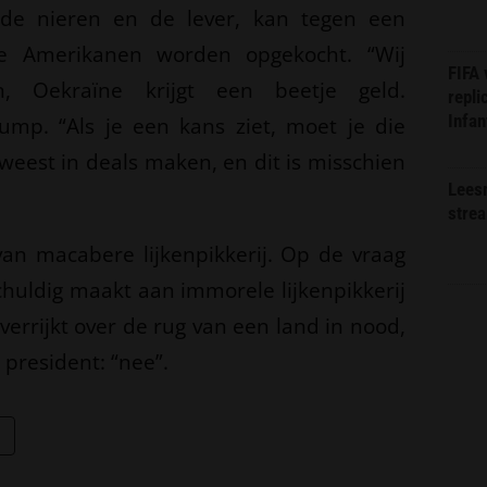
, de nieren en de lever, kan tegen een
de Amerikanen worden opgekocht. “Wij
FIFA
n, Oekraïne krijgt een beetje geld.
repli
Infan
rump. “Als je een kans ziet, moet je die
eweest in deals maken, en dit is misschien
Lees
stre
van macabere lijkenpikkerij. Op de vraag
chuldig maakt aan immorele lijkenpikkerij
verrijkt over de rug van een land in nood,
president: “nee”.