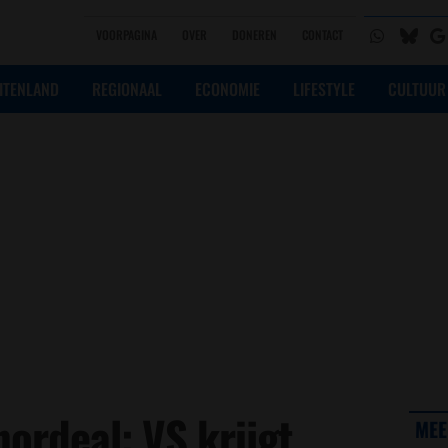
VOORPAGINA
OVER
DONEREN
CONTACT
ITENLAND
REGIONAAL
ECONOMIE
LIFESTYLE
CULTUUR
ordeal: VS krijgt
MEE