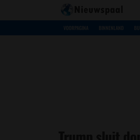
VOORPAGINA
BINNENLAND
BU
Trump sluit don