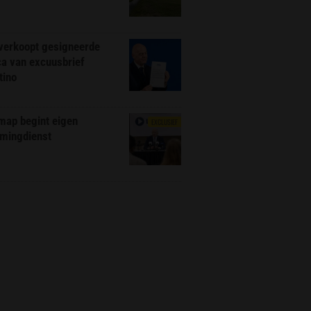
 verkoopt gesigneerde
ca van excuusbrief
tino
map begint eigen
EXCLUSIEF
amingdienst