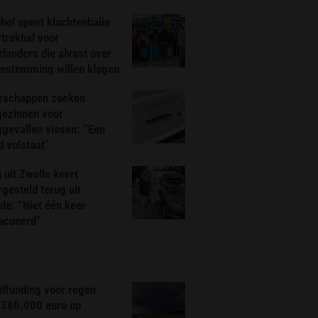
hol opent klachtenbalie
rtrekhal voor
landers die alvast over
bestemming willen klagen
rschappen zoeken
gezinnen voor
gevallen vissen: “Een
d volstaat”
 uit Zwolle keert
rgesteld terug uit
de: “Niet één keer
acueerd”
dfunding voor regen
 380.000 euro op