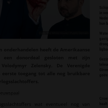
Schip
in ve
Neder
hun 
Wate
Foto: The White House / Public Domain
gast
droog
 onderhandelen heeft de Amerikaanse
ligba
 een donordeal gesloten met zijn
Gezin
teleu
 Volodymyr Zelensky. De Verenigde
Giron
s eerste toegang tot alle nog bruikbare
geëv
logsslachtoffers.
ieuwspaal
Crow
ogsslachtoffers wat eventueel nog van
haalt