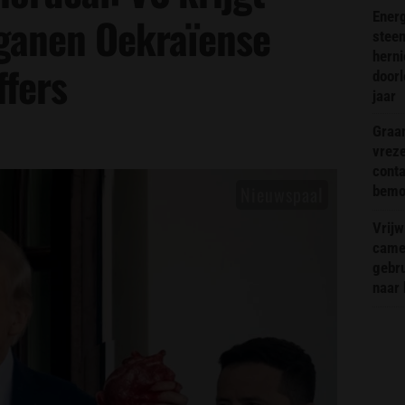
Energ
rganen Oekraïense
steen
hern
ffers
doorl
jaar
Graa
vreze
conta
bemoe
Vrijw
came
gebr
naar 