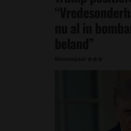
“Vredesonderh
nu al in bomb
beland”
Nieuwspaal