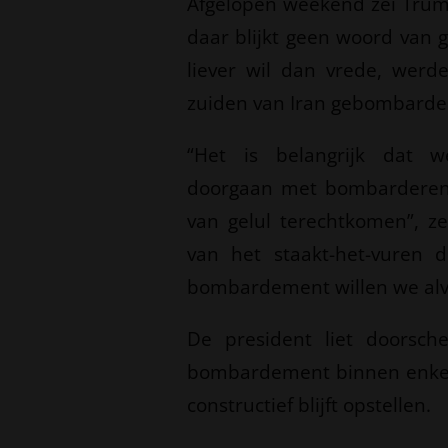
Afgelopen weekend zei Trum
daar blijkt geen woord van 
liever wil dan vrede, werd
zuiden van Iran gebombarde
“Het is belangrijk dat w
doorgaan met bombarderen, 
van gelul terechtkomen”, z
van het staakt-het-vuren 
bombardement willen we alva
De president liet doorsc
bombardement binnen enkele
constructief blijft opstellen.