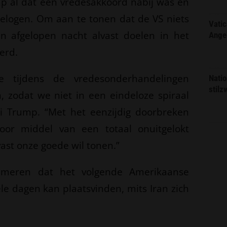
p al dat een vredesakkoord nabij was en
gelogen. Om aan te tonen dat de VS niets
Vatic
en afgelopen nacht alvast doelen in het
Ange
erd.
e tijdens de vredesonderhandelingen
Natio
stilz
zodat we niet in een eindeloze spiraal
ei Trump. “Met het eenzijdig doorbreken
door middel van een totaal onuitgelokt
st onze goede wil tonen.”
hemeren dat het volgende Amerikaanse
 dagen kan plaatsvinden, mits Iran zich