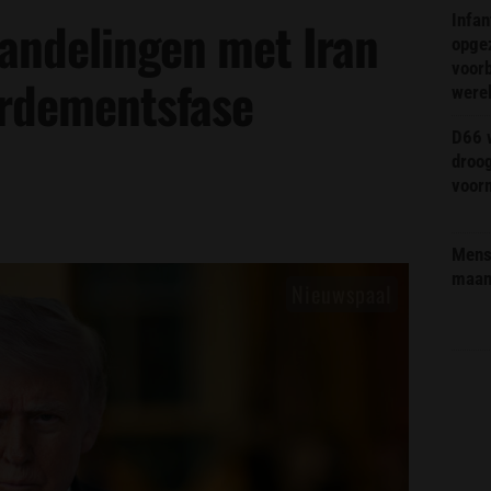
Infa
andelingen met Iran
opge
voorb
ardementsfase
were
D66 w
droo
voorm
Mens 
maa