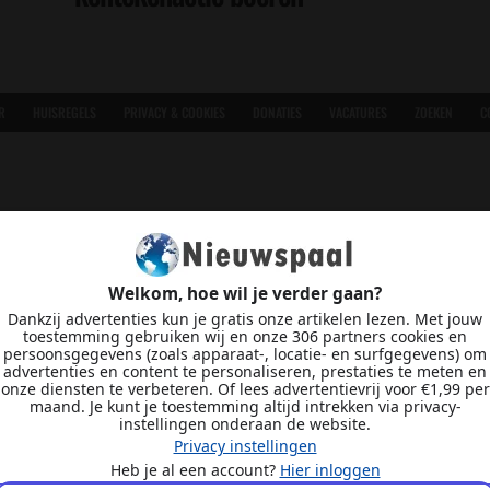
R
HUISREGELS
PRIVACY & COOKIES
DONATIES
VACATURES
ZOEKEN
C
Welkom, hoe wil je verder gaan?
Dankzij advertenties kun je gratis onze artikelen lezen. Met jouw
toestemming gebruiken wij en onze 306 partners cookies en
persoonsgegevens (zoals apparaat-, locatie- en surfgegevens) om
advertenties en content te personaliseren, prestaties te meten en
onze diensten te verbeteren. Of lees advertentievrij voor €1,99 per
maand. Je kunt je toestemming altijd intrekken via privacy-
instellingen onderaan de website.
Privacy instellingen
Heb je al een account?
Hier inloggen