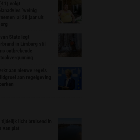
(41) volgt
planadvies ‘weinig
nemen’ al 28 jaar uit
zorg
van State legt
rbrand in Limburg stil
ns ontbrekende
stookvergunning
rkt aan nieuwe regels
ldgroei aan regelgeving
eperken
tijdelijk licht bruisend in
s van plat