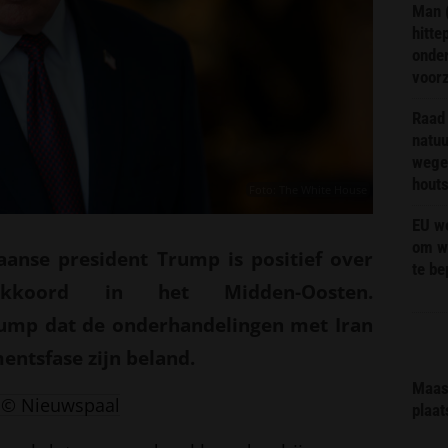
Man 
hitte
onder
voor
Raad 
natuu
wege
hout
Foto: The White House
EU we
om wi
anse president Trump is positief over
te b
akkoord in het Midden-Oosten.
ump dat de onderhandelingen met Iran
ntsfase zijn beland.
Maas 
© Nieuwspaal
plaat