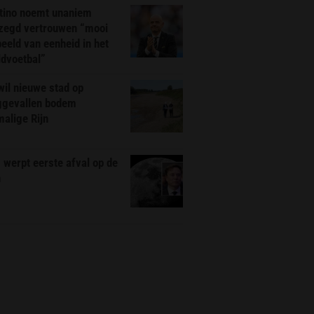
ntino noemt unaniem
zegd vertrouwen “mooi
eeld van eenheid in het
ldvoetbal”
il nieuwe stad op
ggevallen bodem
alige Rijn
werpt eerste afval op de
n