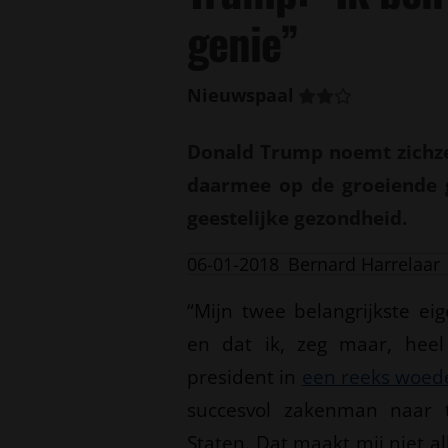
genie”
Nieuwspaal
Donald Trump noemt zichzelf
daarmee op de groeiende g
geestelijke gezondheid.
06-01-2018
Bernard Harrelaar
“Mijn twee belangrijkste ei
en dat ik, zeg maar, heel
president in
een reeks woed
succesvol zakenman naar t
Staten. Dat maakt mij niet a