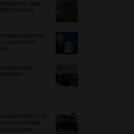
dfunding voor regen
 380.000 euro op
 verkoopt gesigneerde
ca van excuusbrief
tino
map begint eigen
amingdienst
markten melden run op
te tape na geslaagde
ekenactie boeren