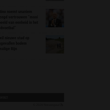
ntino noemt unaniem
zegd vertrouwen “mooi
eeld van eenheid in het
ldvoetbal”
il nieuwe stad op
ggevallen bodem
alige Rijn
ONTACT
© 2026
Nieuwspaal