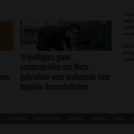
Infa
opge
voorb
were
D66 w
droo
Vrijwilligers gaan
voorm
camerabrillen van Meta
even
gebruiken voor onderzoek naar
hygiëne damestoiletten
R
HUISREGELS
PRIVACY & COOKIES
DONATIES
VACATURES
ZOEKEN
C