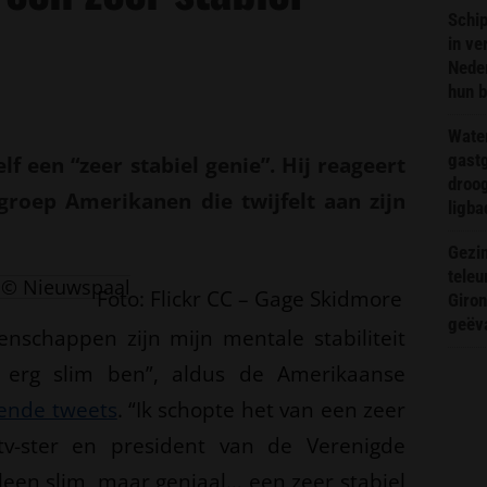
Schip
in ve
Neder
hun 
Wate
gast
 een “zeer stabiel genie”. Hij reageert
droog
roep Amerikanen die twijfelt aan zijn
ligba
Gezin
teleu
© Nieuwspaal
Foto: Flickr CC – Gage Skidmore
Giron
geëv
genschappen zijn mijn mentale stabiliteit
 erg slim ben”, aldus de Amerikaanse
ende tweets
. “Ik schopte het van een zeer
v-ster en president van de Verenigde
lleen slim, maar geniaal… een zeer stabiel