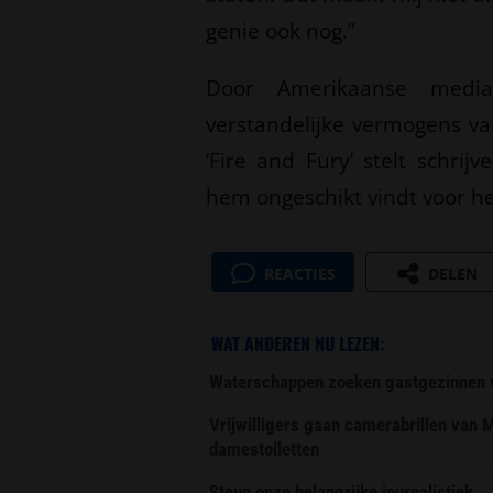
genie ook nog.”
Door Amerikaanse media
verstandelijke vermogens va
‘Fire and Fury’ stelt schri
hem ongeschikt vindt voor h
REACTIES
DELEN
WAT ANDEREN NU LEZEN:
Waterschappen zoeken gastgezinnen vo
Vrijwilligers gaan camerabrillen van
damestoiletten
Steun onze belangrijke journalistiek