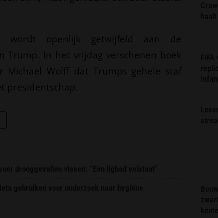
Crow
haalt
 wordt openlijk getwijfeld aan de
n Trump. In het vrijdag verschenen boek
FIFA
repli
jver Michael Wolff dat Trumps gehele staf
Infan
et presidentschap.
Lees
stre
or drooggevallen vissen: “Een ligbad volstaat”
 Meta gebruiken voor onderzoek naar hygiëne
Bouw
zwar
kent