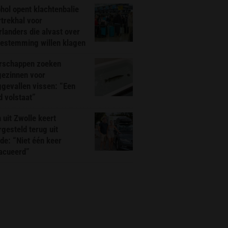
hol opent klachtenbalie
rtrekhal voor
landers die alvast over
bestemming willen klagen
rschappen zoeken
gezinnen voor
gevallen vissen: “Een
d volstaat”
 uit Zwolle keert
rgesteld terug uit
de: “Niet één keer
acueerd”