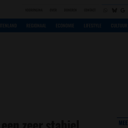
VOORPAGINA
OVER
DONEREN
CONTACT
ITENLAND
REGIONAAL
ECONOMIE
LIFESTYLE
CULTUUR
een zeer stabiel
MEE