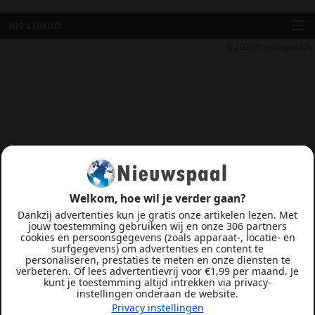
INFO & CONTACT
© 2026
Nieuwspaal
Welkom, hoe wil je verder gaan?
Dankzij advertenties kun je gratis onze artikelen lezen. Met
jouw toestemming gebruiken wij en onze 306 partners
cookies en persoonsgegevens (zoals apparaat-, locatie- en
surfgegevens) om advertenties en content te
personaliseren, prestaties te meten en onze diensten te
verbeteren. Of lees advertentievrij voor €1,99 per maand. Je
kunt je toestemming altijd intrekken via privacy-
instellingen onderaan de website.
Privacy instellingen