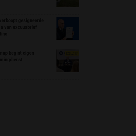
 verkoopt gesigneerde
ca van excuusbrief
tino
map begint eigen
EXCLUSIEF
amingdienst