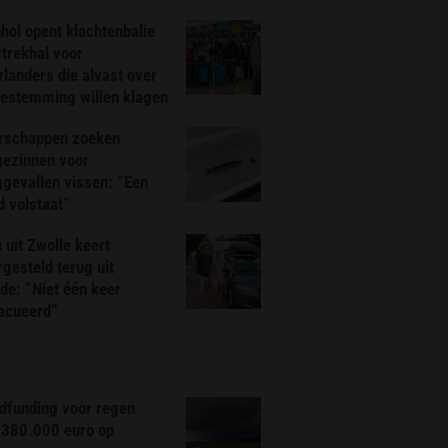
hol opent klachtenbalie
rtrekhal voor
landers die alvast over
bestemming willen klagen
rschappen zoeken
gezinnen voor
gevallen vissen: “Een
d volstaat”
 uit Zwolle keert
rgesteld terug uit
de: “Niet één keer
acueerd”
dfunding voor regen
 380.000 euro op