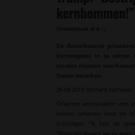
kernbommen!”
Nieuwspaal
De Amerikaanse presiden
kernwapens in te zetten 
zouden moeten voorkomen 
Staten bereiken.
26-08-2019
Bernard Harrelaar
Orkanen veroorzaken veel s
komen orkanen door de kli
krachtiger. “Ik heb de oplo
“Waarom gooien we er geen