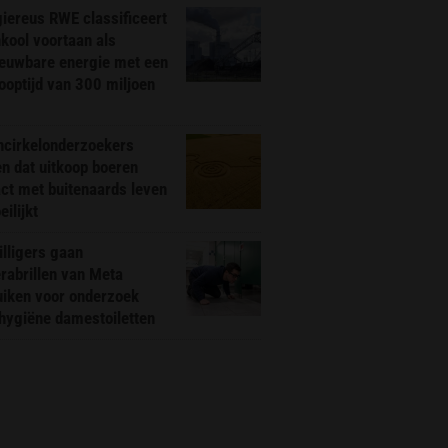
iereus RWE classificeert
kool voortaan als
ieuwbare energie met een
ooptijd van 300 miljoen
ncirkelonderzoekers
n dat uitkoop boeren
ct met buitenaards leven
ilijkt
illigers gaan
rabrillen van Meta
uiken voor onderzoek
hygiëne damestoiletten