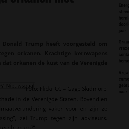
Energ
steen
hern
doorl
jaar
Graa
t Donald Trump heeft voorgesteld om
vreze
tegen orkanen. Krachtige kernwapens
conta
bemoe
dat orkanen de kust van de Verenigde
Vrijw
came
© Nieuwspaal
gebr
Foto: Flickr CC – Gage Skidmore
naar 
chade in de Verenigde Staten. Bovendien
maatverandering vaker voor en zijn ze
ssing”, zei Trump tegen zijn adviseurs.
 kernbom op?”