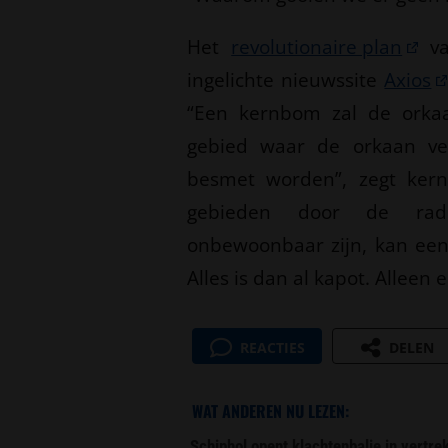
Het
revolutionaire plan
va
ingelichte nieuwssite
Axios
“Een kernbom zal de orkaan
gebied waar de orkaan ver
besmet worden”, zegt kern
gebieden door de radio
onbewoonbaar zijn, kan een
Alles is dan al kapot. Alleen 
REACTIES
DELEN
WAT ANDEREN NU LEZEN:
Schiphol opent klachtenbalie in vertr