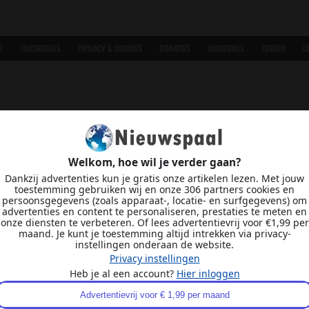
R
HUISREGELS
PRIVACY & COOKIES
DONATIES
VACATURES
ZOEKEN
C
Welkom, hoe wil je verder gaan?
Dankzij advertenties kun je gratis onze artikelen lezen. Met jouw
toestemming gebruiken wij en onze 306 partners cookies en
persoonsgegevens (zoals apparaat-, locatie- en surfgegevens) om
advertenties en content te personaliseren, prestaties te meten en
onze diensten te verbeteren. Of lees advertentievrij voor €1,99 per
maand. Je kunt je toestemming altijd intrekken via privacy-
instellingen onderaan de website.
Privacy instellingen
Heb je al een account?
Hier inloggen
Advertentievrij voor € 1,99 per maand