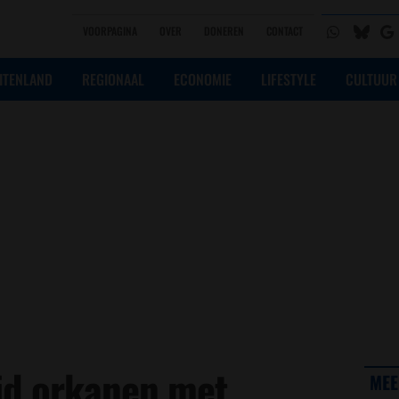
VOORPAGINA
OVER
DONEREN
CONTACT
ITENLAND
REGIONAAL
ECONOMIE
LIFESTYLE
CULTUUR
jd orkanen met
MEE