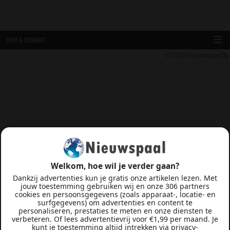
INFO & CONTACT
© 2026
Nieuwspaal
Welkom, hoe wil je verder gaan?
Dankzij advertenties kun je gratis onze artikelen lezen. Met
jouw toestemming gebruiken wij en onze 306 partners
cookies en persoonsgegevens (zoals apparaat-, locatie- en
surfgegevens) om advertenties en content te
personaliseren, prestaties te meten en onze diensten te
verbeteren. Of lees advertentievrij voor €1,99 per maand. Je
kunt je toestemming altijd intrekken via privacy-