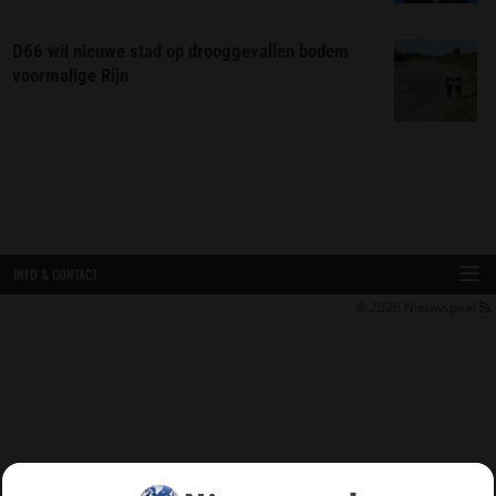
D66 wil nieuwe stad op drooggevallen bodem
voormalige Rijn
INFO & CONTACT
© 2026
Nieuwspaal