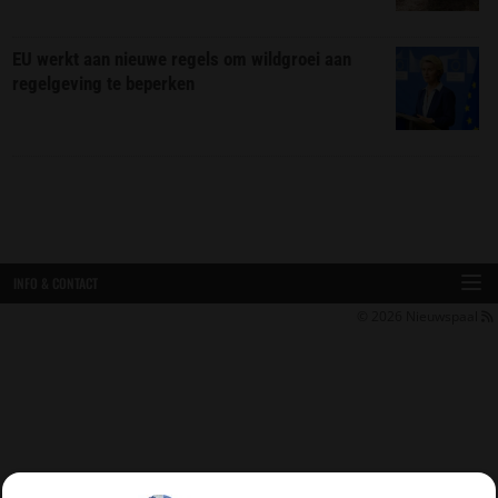
EU werkt aan nieuwe regels om wildgroei aan
regelgeving te beperken
INFO & CONTACT
© 2026
Nieuwspaal