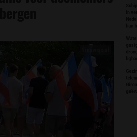
Schip
lbergen
in ve
Neder
hun 
Wate
gast
droog
ligba
Gezin
teleu
Giron
geëv