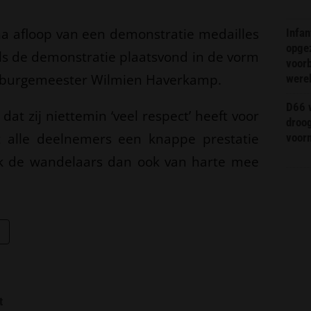
t na afloop van een demonstratie medailles
Infa
opge
als de demonstratie plaatsvond in de vorm
voorb
s burgemeester Wilmien Haverkamp.
were
D66 w
t zij niettemin ‘veel respect’ heeft voor
droo
t alle deelnemers een knappe prestatie
voorm
ik de wandelaars dan ook van harte mee
t