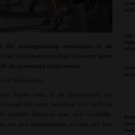
Crow
haalt
Foto: YT CC
FIFA
repli
n die zondagmiddag meeliepen in de
Infan
 van asielzoekers zullen daarvoor geen
eft de gemeente laten weten.
Lees
stre
ek
© Nieuwspaal
ers liepen mee in de protestmars en
s liepen de mars helemaal uit. Toch zal
iet worden beloond met een medaille.
Bouw
het om een demonstratie en niet om een
zwar
kent