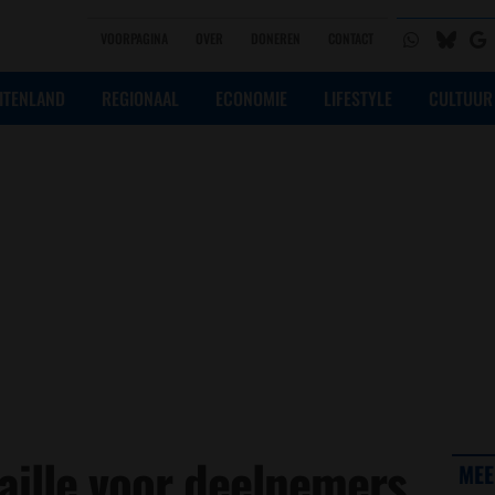
VOORPAGINA
OVER
DONEREN
CONTACT
ITENLAND
REGIONAAL
ECONOMIE
LIFESTYLE
CULTUUR
ille voor deelnemers
MEE