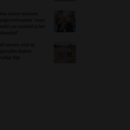
ntino noemt unaniem
zegd vertrouwen “mooi
eeld van eenheid in het
ldvoetbal”
il nieuwe stad op
ggevallen bodem
alige Rijn