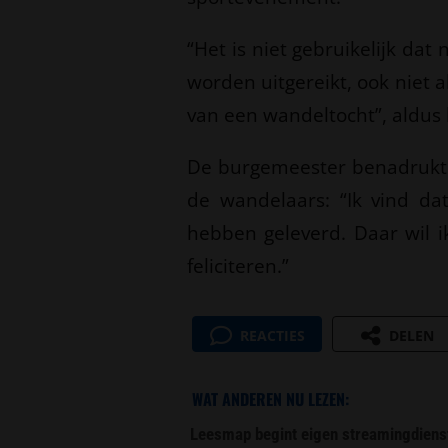
“Het is niet gebruikelijk da
worden uitgereikt, ook niet 
van een wandeltocht”, aldu
De burgemeester benadrukt da
de wandelaars: “Ik vind da
hebben geleverd. Daar wil 
feliciteren.”
REACTIES
DELEN
WAT ANDEREN NU LEZEN:
Leesmap begint eigen streamingdiens