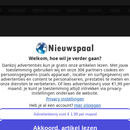
R
HUISREGELS
PRIVACY & COOKIES
DONATIES
VACATURES
ZOEKEN
C
Welkom, hoe wil je verder gaan?
Dankzij advertenties kun je gratis onze artikelen lezen. Met jouw
toestemming gebruiken wij en onze 306 partners cookies en
persoonsgegevens (zoals apparaat-, locatie- en surfgegevens) om
advertenties en content te personaliseren, prestaties te meten en
onze diensten te verbeteren. Of lees advertentievrij voor €1,99 per
maand. Je kunt je toestemming altijd intrekken via privacy-
instellingen onderaan de website.
Privacy instellingen
Heb je al een account?
Hier inloggen
Advertentievrij voor € 1,99 per maand
Akkoord, artikel lezen