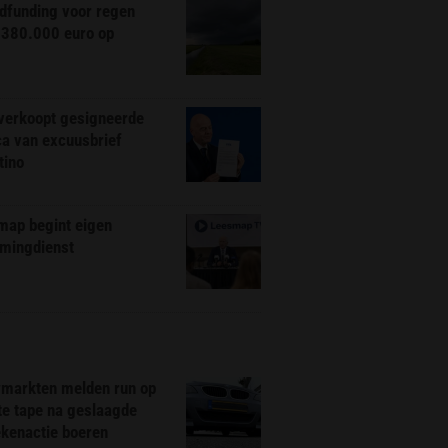
dfunding voor regen
 380.000 euro op
 verkoopt gesigneerde
ca van excuusbrief
tino
map begint eigen
amingdienst
markten melden run op
te tape na geslaagde
ekenactie boeren