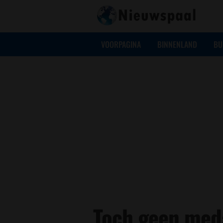
VOORPAGINA
BINNENLAND
BU
Toch geen meda