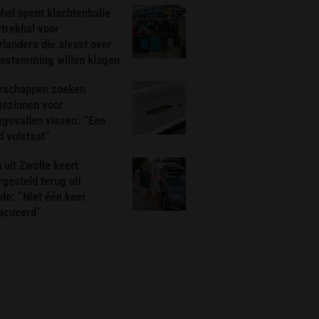
hol opent klachtenbalie
rtrekhal voor
landers die alvast over
bestemming willen klagen
rschappen zoeken
gezinnen voor
gevallen vissen: “Een
d volstaat”
 uit Zwolle keert
rgesteld terug uit
de: “Niet één keer
acueerd”