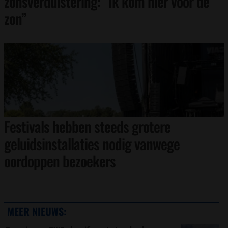
zonsverduistering: “Ik kom hier voor de
zon”
Festivals hebben steeds grotere
geluidsinstallaties nodig vanwege
oordoppen bezoekers
MEER NIEUWS: