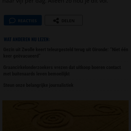
naar vijf per dag. Alleen zo hou je dit vol.”
REACTIES
DELEN
WAT ANDEREN NU LEZEN:
Gezin uit Zwolle keert teleurgesteld terug uit Gironde: “Niet één
keer geëvacueerd”
Graancirkelonderzoekers vrezen dat uitkoop boeren contact
met buitenaards leven bemoeilijkt
Steun onze belangrijke journalistiek