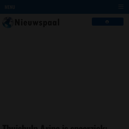
MENU
Thuishulp Arina is spaarziek: