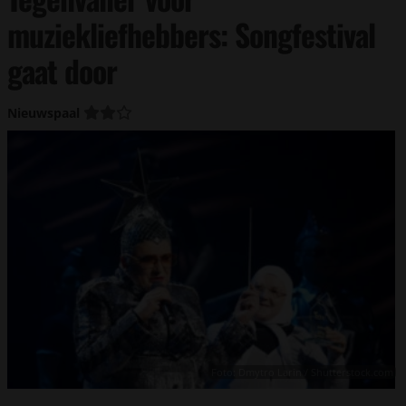
muziekliefhebbers: Songfestival
gaat door
Nieuwspaal
Foto: Dmytro Larin / Shutterstock.com