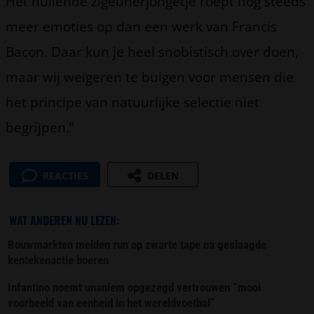
Het huilende zigeunerjongetje roept nog steeds
meer emoties op dan een werk van Francis
Bacon. Daar kun je heel snobistisch over doen,
maar wij weigeren te buigen voor mensen die
het principe van natuurlijke selectie niet
begrijpen.”
REACTIES
DELEN
WAT ANDEREN NU LEZEN:
Bouwmarkten melden run op zwarte tape na geslaagde
kentekenactie boeren
Infantino noemt unaniem opgezegd vertrouwen “mooi
voorbeeld van eenheid in het wereldvoetbal”