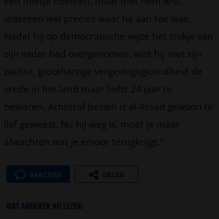
een mietje noemen, maar met hem wist
iedereen wel precies waar hij aan toe was.
Nadat hij op democratische wijze het stokje van
zijn vader had overgenomen, wist hij met zijn
zachte, groothartige vergevingsgezindheid de
vrede in het land maar liefst 24 jaar te
bewaren. Achteraf bezien is al-Assad gewoon te
lief geweest. Nu hij weg is, moet je maar
afwachten wat je ervoor terugkrijgt.”
REACTIES
DELEN
WAT ANDEREN NU LEZEN: