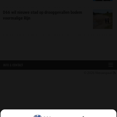
D66 wil nieuwe stad op drooggevallen bodem
voormalige Rijn
INFO & CONTACT
© 2026
Nieuwspaal